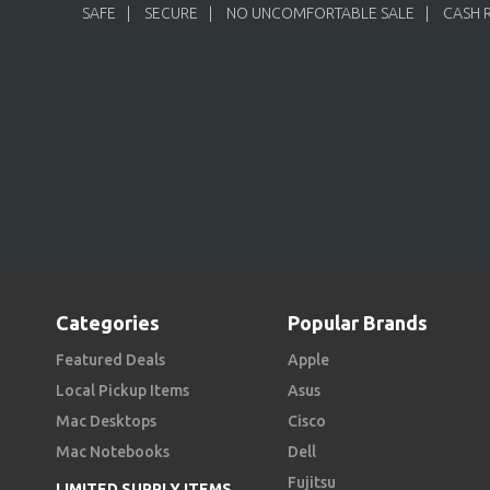
SAFE
SECURE
NO UNCOMFORTABLE SALE
CASH 
Categories
Popular Brands
Featured Deals
Apple
Local Pickup Items
Asus
Mac Desktops
Cisco
Mac Notebooks
Dell
Fujitsu
LIMITED SUPPLY ITEMS