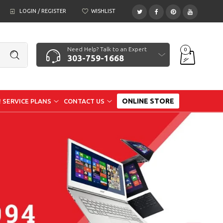
LOGIN / REGISTER
WISHLIST
Need Help? Talk to an Expert
0
303-759-1668
ONLINE STORE
 SERVICE PLANS
CONTACT US