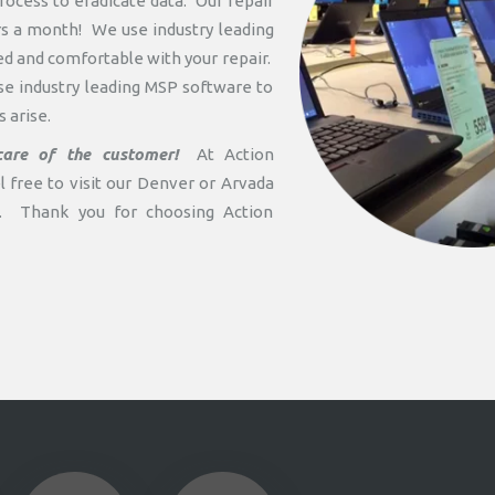
rocess to eradicate data. Our repair
rs a month! We use industry leading
d and comfortable with your repair.
se industry leading MSP software to
 arise.
care of the customer!
At Action
l free to visit our Denver or Arvada
id. Thank you for choosing Action