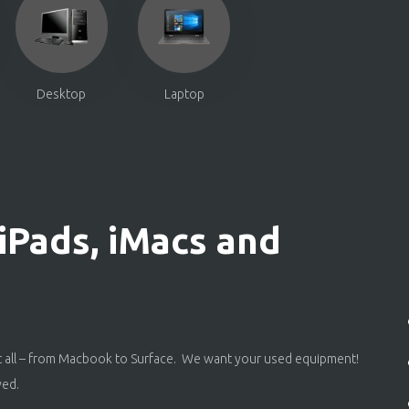
Desktop
Laptop
Pads, iMacs and
it all – from Macbook to Surface. We want your used equipment!
ved.