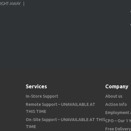
RIGHT AWAY
Services
Company
In-Store Support
About us
Remote Support – UNAVAILABLE AT
Action Info
THIS TIME
Employment 
On-Site Support – UNAVAILABLE AT THIS
CPO – Our 1 
TIME
Free Delivery