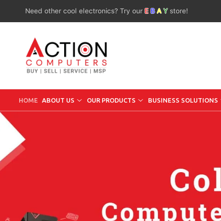
Need other cool electronics? Try our
E
B
A
Y
store!
HOME
ABOUT US
OUR PRODUCTS
BUSINESS SOLUTIONS