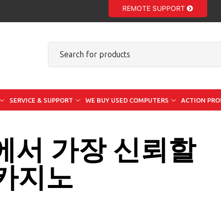
REMOTE SUPPORT
SERVICE & SUPPORT
WE BUY USED COMPUTERS
ACTION PRO!
국에서 가장 신뢰할
 카지노