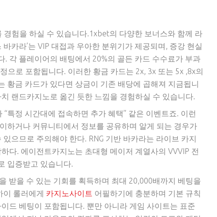
카라를 경험을 하실 수 있습니다.1xbet의 다양한 보너스와 함께 라
바카라’는 VIP 대접과 우아한 분위기가 제공되며, 증강 현실
. 각 플레이어의 배팅에서 20%의 골든 카드 수수료가 부과
로 포함됩니다. 이러한 황금 카드는 2x, 3x 또는 5x ,8x의
는 황금 카드가 있다면 상금이 기존 배당에 곱해져 지금됩니
마치 랜드카지노로 옮긴 듯한 느낌을 경험하실 수 있습니다.
나 “특정 시간대에 접속하면 추가 혜택” 같은 이벤트죠. 이런
레이하거나 커뮤니티에서 정보를 공유하며 알게 되는 경우가
 있으므로 주의해야 한다. RNG 기반 바카라는 라이브 카지
하다. 에이전트카지노는 초대형 메이저 계열사의 VVVIP 전
로 입증받고 있습니다.
을 받을 수 있는 기회를 획득하며 최대 20,000배까지 베팅을
 하이 롤러에게
카지노사이트
어필하기에 충분하며 기본 규칙
사이드 베팅이 포함됩니다. 뿐만 아니라 게임 사이트는 표준