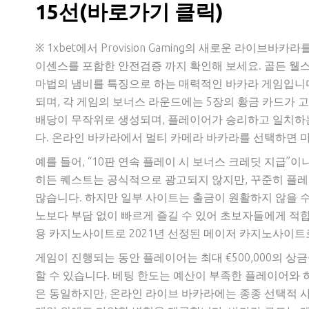
15선(바로가기 클릭)
※ 1xbet에서 Provision Gaming의 새로운 라이브바
이센스를 포함한 안전검증 까지 확인해 보세요. 골든 웰스 
마법의 냄비를 특징으로 하는 매력적인 바카라 게임입니다
되며, 각 게임의 보너스 라운드에는 5장의 황금 카드가 고정으
배당이 무작위로 생성되며, 플레이어가 승리하고 일치하
다. 온라인 바카라에서 멀티 카메라 바카라를 선택하면 
예를 들어, “10판 연속 플레이 시 보너스 크레딧 지급”이
히든 퀘스트는 공식적으로 광고되지 않지만, 꾸준히 플
많습니다. 하지만 일부 사이트는 출금이 원활하지 않을 수
노보다 부담 없이 빠르게 즐길 수 있어 초보자들에게 적합
용 카지노사이트로 2021년 선정된 메이저 카지노사이트
게임이 진행되는 동안 플레이어는 최대 €500,000의 상금
할 수 있습니다. 베팅 한도는 예산이 부족한 플레이어와
은 동일하지만, 온라인 라이브 바카라에는 종종 선택적 