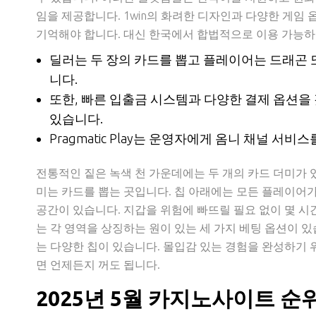
임을 제공합니다. 1win의 화려한 디자인과 다양한 게
기억해야 합니다. 대신 한국에서 합법적으로 이용 가능하
딜러는 두 장의 카드를 뽑고 플레이어는 드래곤 
니다.
또한, 빠른 입출금 시스템과 다양한 결제 옵션을
있습니다.
Pragmatic Play는 운영자에게 옴니 채널 
전통적인 짙은 녹색 천 가운데에는 두 개의 카드 더미가 있
미는 카드를 뽑는 곳입니다. 칩 아래에는 모든 플레이어가
공간이 있습니다. 지갑을 위험에 빠뜨릴 필요 없이 몇 시간
는 각 영역을 상징하는 원이 있는 세 가지 베팅 옵션이 
는 다양한 칩이 있습니다. 몰입감 있는 경험을 완성하기
면 언제든지 꺼도 됩니다.
2025년 5월 카지노사이트 순