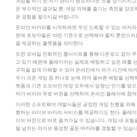
게임을 하기 전 자기 관리가 중요하다는 것을 상기시키고 
은 부수적인 결과일 뿐, 게임 자체를 즐기는 측면을 강조
운 경험을 쌓으시길 바랍니다.
온라인 바카라를 시작하려면 우선 신뢰할 수 있는 바카라
문에 초보자들은 어떤 기준으로 선택해야 할지 혼란스러울
을 제공하는 플랫폼을 의미한다.
또한 모바일 친화적인 웹사이트를 통해 다운로드 없이 무료
고 있기 때문에 플레이어는 실제로 베팅하고 싶은 패를 선택
규칙을 쉽게 이해할 수 있어 온라인에서 여가 시간에 바카
우기 쉬운 게임 중 하나로 눈에 띄며 올바른 베팅을 선택
랫폼과 기존 오프라인 매장 모두에서 엄청난 인기를 얻으
어가 바카라 무료 버전을 선택하여 온라인 플레이에 참여
이러한 소프트웨어 개발사들은 공정한 게임 진행을 위해 R
행하는 라이브 바카라 서비스를 제공하기도 한다. 플레이어
이브 버전으로 바로 옮겨가실 수 있습니다. 게임 내 포털
릴 넘치는 라이브 풍성한 골든 바카라를 경험할 수 있습니