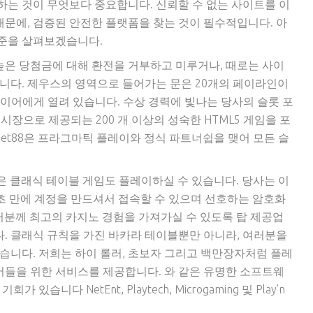
는 것이 무엇보다 중요합니다. 신뢰할 수 없는 사이트를 이
때문에, 검증된 안전한 플랫폼을 찾는 것이 필수적입니다. 아
준을 살펴보겠습니다.
높은 당첨금에 대해 환전을 거부하고 미루거나, 때로는 사이
니다. 제우스의 영역으로 들어가는 문은 20개의 페이라인이
든 플레이어에게 열려 있습니다. 수상 경력에 빛나는 당사의 슬롯 포
 시장으로 제공되는 200 개 이상의 성숙한 HTML5 게임을 포
bet88은 프라그마틱 플레이와 정식 파트너쉽을 맺어 모든 슬
롯과 같은 클래식 테이블 게임도 플레이하실 수 있습니다. 당사는 이
5초 만에 계정을 만드셔서 접속할 수 있으며 선호하는 암호화
서 여러분께 최고의 카지노 경험을 가져가실 수 있도록 탑 제공업
. 클래식 규칙을 가진 바카라 테이블뿐만 아니라, 여러분을
습니다. 저희는 하이 롤러, 초보자 그리고 백만장자처럼 플레
어들을 위한 서비스를 제공합니다. 와 같은 유명한 소프트웨
다 NetEnt, Playtech, Microgaming 및 Play’n