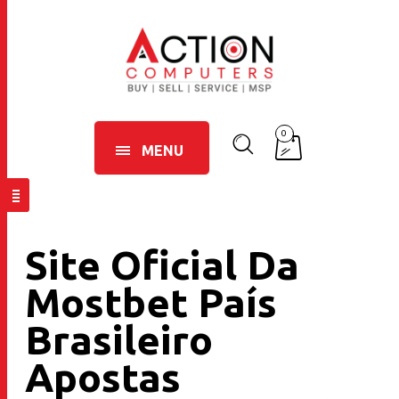
0
MENU
Site Oficial Da
Mostbet País
Brasileiro
Apostas