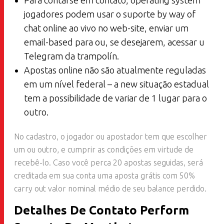
jogadores podem usar o suporte by way of
chat online ao vivo no web-site, enviar um
email-based para ou, se desejarem, acessar u
Telegram da trampolín.
Apostas online não são atualmente reguladas
em um nível federal – a new situação estadual
tem a possibilidade de variar de 1 lugar para o
outro.
No cadastro, o jogador ou apostador tem que escolher
um ou outro, e cumprir as condições em virtude de
recebê-lo. Caso você perca 20 apostas seguidas, será
creditada em sua conta uma aposta grátis com 50%
carry out valor nominal médio de seu balance perdido.
Detalhes De Contato Perform