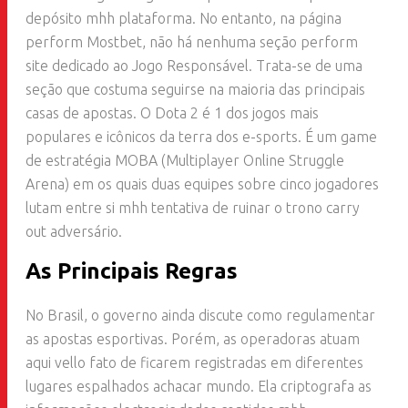
depósito mhh plataforma. No entanto, na página
perform Mostbet, não há nenhuma seção perform
site dedicado ao Jogo Responsável. Trata-se de uma
seção que costuma seguirse na maioria das principais
casas de apostas. O Dota 2 é 1 dos jogos mais
populares e icônicos da terra dos e-sports. É um game
de estratégia MOBA (Multiplayer Online Struggle
Arena) em os quais duas equipes sobre cinco jogadores
lutam entre si mhh tentativa de ruinar o trono carry
out adversário.
As Principais Regras
No Brasil, o governo ainda discute como regulamentar
as apostas esportivas. Porém, as operadoras atuam
aqui vello fato de ficarem registradas em diferentes
lugares espalhados achacar mundo. Ela criptografa as