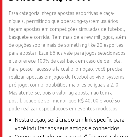
Essa categoria integra apostas esportivas e caça-
níqueis, permitindo que operating-system usuários
façam apostas em competições simuladas de futebol,
basquete e corrida. Tem mais de a few mil jogos, além
de opções sobre mais de something like 20 esportes
para apostar. Este bônus vale para jogos selecionados
e te oferece 100% de cashback em caso de derrota.
Para possuir acesso a la cual promoção, você precisa
realizar apostas em jogos de futebol ao vivo, systems
pré-jogo, com probabilities maiores ou iguais a 2. 0.
Mas atente-se, pois o valor ag aposta não tem a
possibilidade de ser menor que R$ 40, 00 e você só
pode realizar especulações em eventos modestos.
Nesta opção, será criado um link specific para
você indultar aos seus amigos e conhecidos.
Como resultado, esta aposta” “acarreta algum