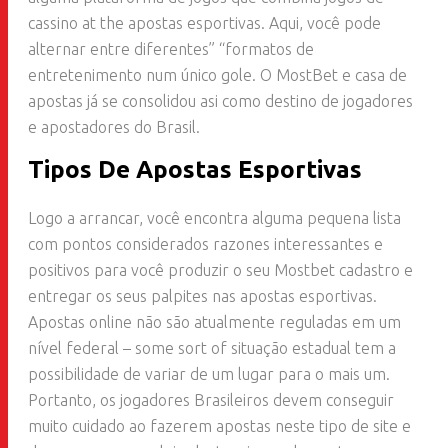
cassino at the apostas esportivas. Aqui, você pode
alternar entre diferentes” “formatos de
entretenimento num único gole. O MostBet e casa de
apostas já se consolidou asi como destino de jogadores
e apostadores do Brasil.
Tipos De Apostas Esportivas
Logo a arrancar, você encontra alguma pequena lista
com pontos considerados razones interessantes e
positivos para você produzir o seu Mostbet cadastro e
entregar os seus palpites nas apostas esportivas.
Apostas online não são atualmente reguladas em um
nível federal – some sort of situação estadual tem a
possibilidade de variar de um lugar para o mais um.
Portanto, os jogadores Brasileiros devem conseguir
muito cuidado ao fazerem apostas neste tipo de site e