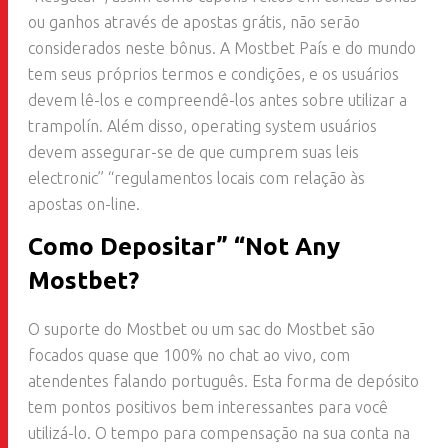
ou ganhos através de apostas grátis, não serão
considerados neste bônus. A Mostbet País e do mundo
tem seus próprios termos e condições, e os usuários
devem lê-los e compreendê-los antes sobre utilizar a
trampolín. Além disso, operating system usuários
devem assegurar-se de que cumprem suas leis
electronic” “regulamentos locais com relação às
apostas on-line.
Como Depositar” “Not Any
Mostbet?
O suporte do Mostbet ou um sac do Mostbet são
focados quase que 100% no chat ao vivo, com
atendentes falando português. Esta forma de depósito
tem pontos positivos bem interessantes para você
utilizá-lo. O tempo para compensação na sua conta na