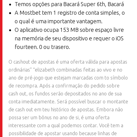
Temos opções para Bacará Super 6th, Bacará
A Mostbet tem 1 registro de conta simples, o
o qual é uma importante vantagem.
O aplicativo ocupa 153 MB sobre espaço livre
na memória de seu dispositivo e requer o iOS
fourteen. 0 ou trasero.
O cashout de apostas é uma oferta válida para apostas
ordinárias” “elizabeth combinadas feitas ao vivo e no
ano de pré-jogo que estejam marcadas com to símbolo
de recompra. Após a confirmação do pedido sobre
cash out, os fundos serão depositados no ano de sua
conta imediatamente. Será possível buscar o montante
de cash out em teu histórico de apostas. Embora não
possa ser um bônus no ano de si, é uma oferta
interessante com a qual podemos contar. Você tem a
possibilidade de apostar usando because linhas de