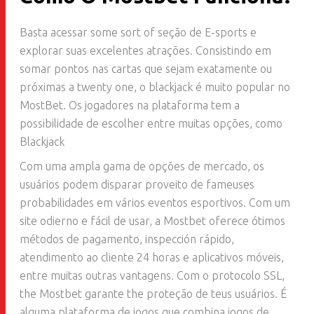
Basta acessar some sort of seção de E-sports e
explorar suas excelentes atrações. Consistindo em
somar pontos nas cartas que sejam exatamente ou
próximas a twenty one, o blackjack é muito popular no
MostBet. Os jogadores na plataforma tem a
possibilidade de escolher entre muitas opções, como
Blackjack
Com uma ampla gama de opções de mercado, os
usuários podem disparar proveito de fameuses
probabilidades em vários eventos esportivos. Com um
site odierno e fácil de usar, a Mostbet oferece ótimos
métodos de pagamento, inspección rápido,
atendimento ao cliente 24 horas e aplicativos móveis,
entre muitas outras vantagens. Com o protocolo SSL,
the Mostbet garante the proteção de teus usuários. É
alguma plataforma de jogos que combina jogos de