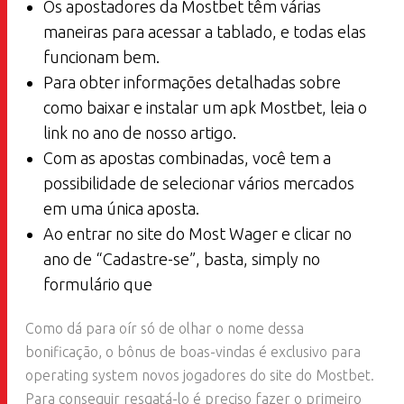
Os apostadores da Mostbet têm várias
maneiras para acessar a tablado, e todas elas
funcionam bem.
Para obter informações detalhadas sobre
como baixar e instalar um apk Mostbet, leia o
link no ano de nosso artigo.
Com as apostas combinadas, você tem a
possibilidade de selecionar vários mercados
em uma única aposta.
Ao entrar no site do Most Wager e clicar no
ano de “Cadastre-se”, basta, simply no
formulário que
Como dá para oír só de olhar o nome dessa
bonificação, o bônus de boas-vindas é exclusivo para
operating system novos jogadores do site do Mostbet.
Para conseguir resgatá-lo é preciso fazer o primeiro