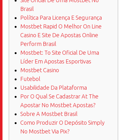
Site Oficial De Uma Mostbet No
Brasil
Política Para Licença E Segurança
Mostbet Rapid O Melhor On Line
Casino E Site De Apostas Online
Perform Brasil
Mostbet: To Site Oficial De Uma
Líder Em Apostas Esportivas
Mostbet Casino
Futebol
Usabilidade Da Plataforma
Por O Qual Se Cadastrar At The
Apostar No Mostbet Apostas?
Sobre A Mostbet Brasil
Como Produzir O Depósito Simply
No Mostbet Via Pix?