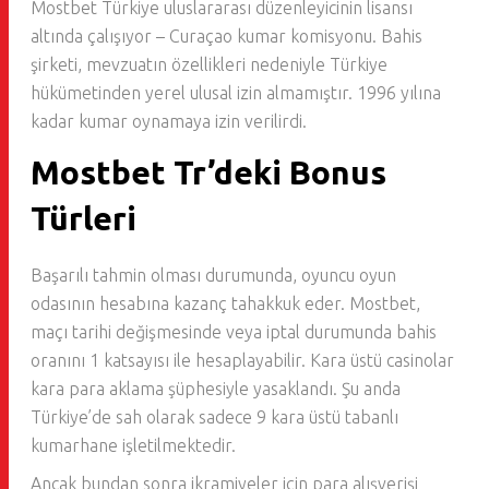
Mostbet Türkiye uluslararası düzenleyicinin lisansı
altında çalışıyor – Curaçao kumar komisyonu. Bahis
şirketi, mevzuatın özellikleri nedeniyle Türkiye
hükümetinden yerel ulusal izin almamıştır. 1996 yılına
kadar kumar oynamaya izin verilirdi.
Mostbet Tr’deki Bonus
Türleri
Başarılı tahmin olması durumunda, oyuncu oyun
odasının hesabına kazanç tahakkuk eder. Mostbet,
maçı tarihi değişmesinde veya iptal durumunda bahis
oranını 1 katsayısı ile hesaplayabilir. Kara üstü casinolar
kara para aklama şüphesiyle yasaklandı. Şu anda
Türkiye’de sah olarak sadece 9 kara üstü tabanlı
kumarhane işletilmektedir.
Ancak bundan sonra ikramiyeler için para alışverişi