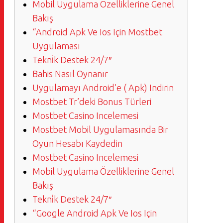
Mobil Uygulama Özelliklerine Genel
Bakış
“Android Apk Ve Ios Için Mostbet
Uygulaması
Tekni̇k Destek 24/7″
Bahis Nasıl Oynanır
Uygulamayı Android’e ( Apk) Indirin
Mostbet Tr’deki Bonus Türleri
Mostbet Casino Incelemesi
Mostbet Mobil Uygulamasında Bir
Oyun Hesabı Kaydedin
Mostbet Casino Incelemesi
Mobil Uygulama Özelliklerine Genel
Bakış
Tekni̇k Destek 24/7″
“Google Android Apk Ve Ios Için