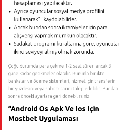
hesaplaması yapılacaktır.
Ayrıca oyuncular sosyal medya profilini
kullanarak” “kaydolabilirler.
Ancak bundan sonra ikramiyeler için para
alışverişi yapmak mümkün olacaktır.
Sadakat programı kurallarına göre, oyuncular
ikinci seviyeyi almış olmak zorunda.
Çoğu durumda para çekme 1-2 saat sürer, ancak 3
güne kadar gecikmeler olabilir. Bununla birlikte,
bankalar ve ödeme sistemleri, hizmet için transferin
bir yüzdesini veya sabit tutarını talep edebilir. Bundan
sonra önceki ayarlara geri dönebilirsiniz.
“Android Os Apk Ve Ios Için
Mostbet Uygulaması