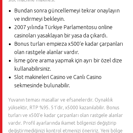
Bundan sonra güncellemeyi tekrar onaylayın
ve indirmeyi bekleyin.
2007 yılında Türkiye Parlamentosu online
casinoları yasaklayan bir yasa da çıkardı.
Bonus turları empieza x500’e kadar çarpanları
olan rastgele alanlar vardır.
İsme göre arama yapmak için ayrı bir özel dize
kullanabilirsiniz.
Slot makineleri Casino ve Canlı Casino
sekmesinde bulunabilir.
Yuvanın teması masallar ve efsanelerdir. Oynaklık
yüksektir, RTP %95. 51’dir, x5000 kazanılabilir. Bonus
turları ve x500’e kadar çarpanları olan rastgele alanlar
vardır. Profil ayarlarında ikamet bölgenizi değiştirip
değiştirmediğinizi kontrol etmenizi öneririz. Yeni bölge