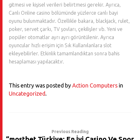
gitmesi ve kişisel verileri belirtmesi gerekir. Ayrıca,
Canlı Online casino bölümünde yüzlerce canlı bayi
oyunu bulunmaktadır. Özellikle bakara, blackjack, rulet,
poker, servet çarkı, TV şovları, çekilişler vb. Yeni ve
popüler otomatlar ayrı ayrı görüntülenir. Ayrıca
oyuncular hızlı erişim için Sık Kullanılanlara slot
ekleyebilirler. Etkinlik tamamlandıktan sonra bahis
hesaplaması yapılacaktır.
This entry was posted by
Action Computers
in
Uncategorized
.
Previous Reading
“mostbet Türkiye: En İyi Casino Ve Spor