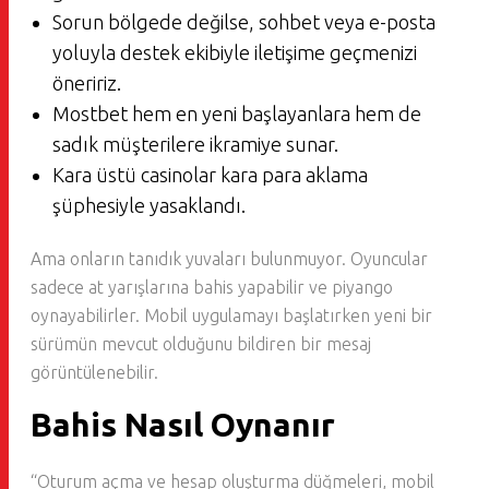
Sorun bölgede değilse, sohbet veya e-posta
yoluyla destek ekibiyle iletişime geçmenizi
öneririz.
Mostbet hem en yeni başlayanlara hem de
sadık müşterilere ikramiye sunar.
Kara üstü casinolar kara para aklama
şüphesiyle yasaklandı.
Ama onların tanıdık yuvaları bulunmuyor. Oyuncular
sadece at yarışlarına bahis yapabilir ve piyango
oynayabilirler. Mobil uygulamayı başlatırken yeni bir
sürümün mevcut olduğunu bildiren bir mesaj
görüntülenebilir.
Bahis Nasıl Oynanır
“Oturum açma ve hesap oluşturma düğmeleri, mobil