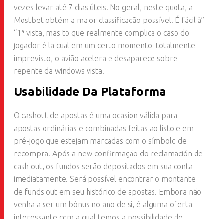
vezes levar até 7 dias úteis. No geral, neste quota, a
Mostbet obtém a maior classificação possível. É fácil à”
“1ª vista, mas to que realmente complica o caso do
jogador é la cual em um certo momento, totalmente
imprevisto, o avião acelera e desaparece sobre
repente da windows vista.
Usabilidade Da Plataforma
O cashout de apostas é uma ocasion válida para
apostas ordinárias e combinadas feitas ao listo e em
pré-jogo que estejam marcadas com o símbolo de
recompra. Após a new confirmação do reclamación de
cash out, os fundos serão depositados em sua conta
imediatamente. Será possível encontrar o montante
de funds out em seu histórico de apostas. Embora não
venha a ser um bônus no ano de si, é alguma oferta
interessante com a qual temos a possibilidade de