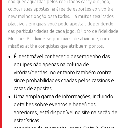
não quer aguardar pelos resultados carry out jogo,
colocar suas apostas na área de esportes ao vivo é a
new melhor opção para todas. Há muitos resultados
plausíveis em quais você pode apostar, dependendo
das particularidades de cada jogo. O libro de fidelidade
Mostbet PT divide-se por níveis de atividade, com
missões at the conquistas que atribuem pontos.
É inestimável conhecer o desempenho das
equipes não apenas na coluna de
vitórias/perdas, no entanto também contra
since probabilidades criadas pelos cassinos e
casas de apostas.
Uma ampla gama de informações, incluindo
detalhes sobre eventos e beneficios
anteriores, está disponível no site na seção de
estatísticas.