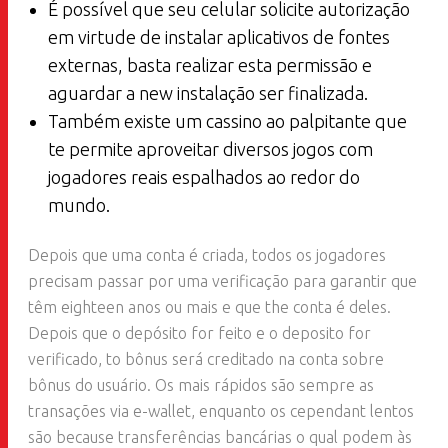
É possível que seu celular solicite autorização
em virtude de instalar aplicativos de fontes
externas, basta realizar esta permissão e
aguardar a new instalação ser finalizada.
Também existe um cassino ao palpitante que
te permite aproveitar diversos jogos com
jogadores reais espalhados ao redor do
mundo.
Depois que uma conta é criada, todos os jogadores
precisam passar por uma verificação para garantir que
têm eighteen anos ou mais e que the conta é deles.
Depois que o depósito for feito e o deposito for
verificado, to bônus será creditado na conta sobre
bônus do usuário. Os mais rápidos são sempre as
transações via e-wallet, enquanto os cependant lentos
são because transferências bancárias o qual podem às