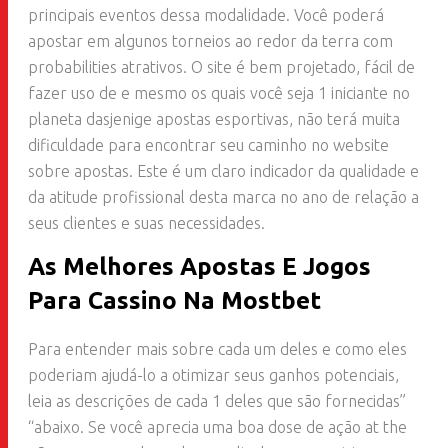
principais eventos dessa modalidade. Você poderá
apostar em algunos torneios ao redor da terra com
probabilities atrativos. O site é bem projetado, fácil de
fazer uso de e mesmo os quais você seja 1 iniciante no
planeta dasjenige apostas esportivas, não terá muita
dificuldade para encontrar seu caminho no website
sobre apostas. Este é um claro indicador da qualidade e
da atitude profissional desta marca no ano de relação a
seus clientes e suas necessidades.
As Melhores Apostas E Jogos
Para Cassino Na Mostbet
Para entender mais sobre cada um deles e como eles
poderiam ajudá-lo a otimizar seus ganhos potenciais,
leia as descrições de cada 1 deles que são fornecidas”
“abaixo. Se você aprecia uma boa dose de ação at the