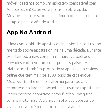
móvel, bastante como um aplicativo compatível com
Android os e iOS. Se você precisar sobre ajuda, a
Mostbet oferece suporte contínuo, com um atendente
sempre pronto afin de ajudar.
App No Android
“Uma companhia de apostas online, Mostbet entrou no
mercado sobre apostas online há uma década. Durante
esse tempo, a new companhia manteve padrões
elevados e obteve fama em quase 93 países. A
plataforma também proporciona apostas em casinos
online que têm mais de 1300 jogos de caça-níquel.
Mostbet Brasil é uma plataforma para apostas
esportivas on-line que permite aos usuários apostar na
vários eventos esportivos como futebol, basquete,
tênis e muito mais. A trampolín oferece apostas ao
vivo, apostas pré-jogo e opções para apostas