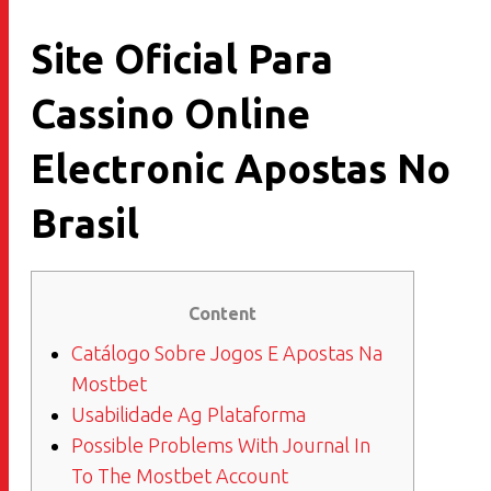
Site Oficial Para
Cassino Online
Electronic Apostas No
Brasil
Content
Catálogo Sobre Jogos E Apostas Na
Mostbet
Usabilidade Ag Plataforma
Possible Problems With Journal In
To The Mostbet Account