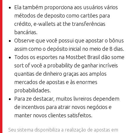
Ela também proporciona aos usuários vários
métodos de deposito como cartões para
crédito, e-wallets at the transferências
bancárias.
Observe que você possui que apostar o bônus
assim como o depósito inicial no meio de 8 dias.
Todos os esportes na Mostbet Brasil dão some
sort of você a probability de ganhar incríveis
quantias de dinheiro graças aos amplos
mercados de apostas e às enormes
probabilidades.
Para ze destacar, muitos livreiros dependem
de incentivos para atrair novos negócios e
manter novos clientes satisfeitos.
Seu sistema disponibiliza a realização de apostas em