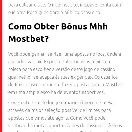
para utilizar u site. O internet site, inclusive, conta com
o idioma Português para o público brasileiro.
Como Obter Bônus Mhh
Mostbet?
Você pode ganhar se fizer uma aposta no local onde a
adulador vai cair. Experimente todos os meios da
roleta para escolher a versão deste jogo de cassino
que melhor se adapta às suas exigências. Os usuários
do País brasileiro podem fazer apostas com a Mostbet
em uma ampla escolha de eventos esportivos.
O web site tem de longe o maior número de mesas
através da maior seleção possível de limites para
apostas que vimos até agora. Como você pode
verificar, há muitas oportunidades de cassinos clássicos