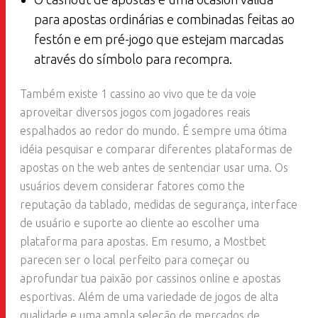
para apostas ordinárias e combinadas feitas ao
festón e em pré-jogo que estejam marcadas
através do símbolo para recompra.
Também existe 1 cassino ao vivo que te da voie
aproveitar diversos jogos com jogadores reais
espalhados ao redor do mundo. É sempre uma ótima
idéia pesquisar e comparar diferentes plataformas de
apostas on the web antes de sentenciar usar uma. Os
usuários devem considerar fatores como the
reputação da tablado, medidas de segurança, interface
de usuário e suporte ao cliente ao escolher uma
plataforma para apostas. Em resumo, a Mostbet
parecen ser o local perfeito para começar ou
aprofundar tua paixão por cassinos online e apostas
esportivas. Além de uma variedade de jogos de alta
qualidade e uma ampla seleção de mercados de