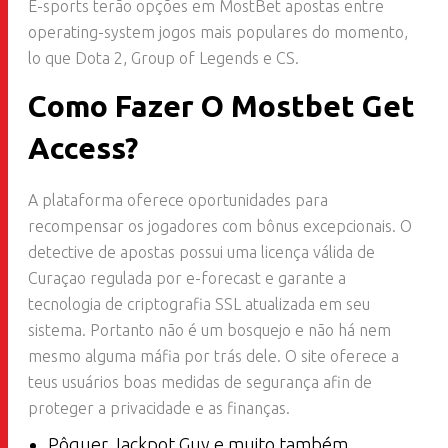
E-sports terão opções em MostBet apostas entre
operating-system jogos mais populares do momento,
lo que Dota 2, Group of Legends e CS.
Como Fazer O Mostbet Get
Access?
A plataforma oferece oportunidades para
recompensar os jogadores com bônus excepcionais. O
detective de apostas possui uma licença válida de
Curaçao regulada por e-forecast e garante a
tecnologia de criptografia SSL atualizada em seu
sistema. Portanto não é um bosquejo e não há nem
mesmo alguma máfia por trás dele. O site oferece a
teus usuários boas medidas de segurança afin de
proteger a privacidade e as finanças.
Pôquer Jackpot Guy e muito também.