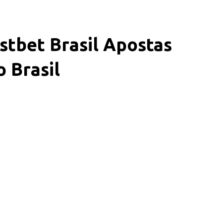
stbet Brasil Apostas
 Brasil