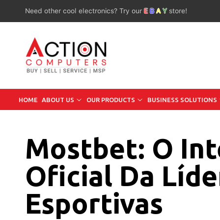
Need other cool electronics? Try our
E
B
A
Y
store!
HOME
ABOUT US
OUR PRODUCTS
BUSINESS SOLUTIONS
Mostbet: O Int
Oficial Da Líd
Esportivas