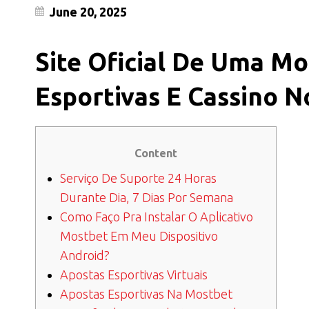
June 20, 2025
Site Oficial De Uma Mo
Esportivas E Cassino No
Content
Serviço De Suporte 24 Horas
Durante Dia, 7 Dias Por Semana
Como Faço Pra Instalar O Aplicativo
Mostbet Em Meu Dispositivo
Android?
Apostas Esportivas Virtuais
Apostas Esportivas Na Mostbet