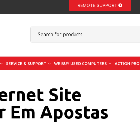
REMOTE SUPPORT
SERVICE & SUPPORT
WE BUY USED COMPUTERS
ACTION PRO!
ernet Site
er Em Apostas