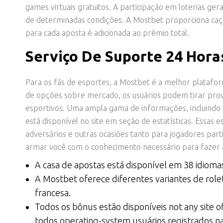
games virtuais gratuitos. A participação em loterias g
de determinadas condições. A Mostbet proporciona caç
para cada aposta é adicionada ao prêmio total.
Serviço De Suporte 24 Hora
Para os fãs de esportes, a Mostbet é a melhor platafo
de opções sobre mercado, os usuários podem tirar prov
esportivos. Uma ampla gama de informações, incluindo d
está disponível no site em seção de estatísticas. Essas es
adversários e outras ocasiões tanto para jogadores parti
armar você com o conhecimento necessário para fazer
A casa de apostas está disponível em 38 idioma
A Mostbet oferece diferentes variantes de rolet
francesa.
Todos os bônus estão disponíveis not any site o
todos operating-system usuários registrados na 