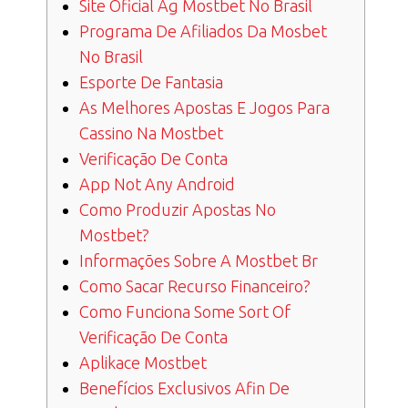
Site Oficial Ag Mostbet No Brasil
Programa De Afiliados Da Mosbet
No Brasil
Esporte De Fantasia
As Melhores Apostas E Jogos Para
Cassino Na Mostbet
Verificação De Conta
App Not Any Android
Como Produzir Apostas No
Mostbet?
Informações Sobre A Mostbet Br
Como Sacar Recurso Financeiro?
Como Funciona Some Sort Of
Verificação De Conta
Aplikace Mostbet
Benefícios Exclusivos Afin De