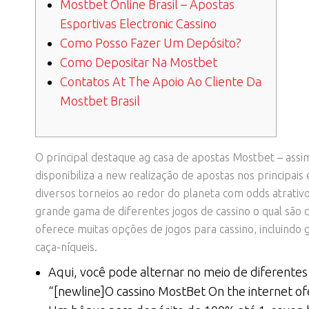
Mostbet Online Brasil – Apostas
Esportivas Electronic Cassino
Como Posso Fazer Um Depósito?
Como Depositar Na Mostbet
Contatos At The Apoio Ao Cliente Da
Mostbet Brasil
O principal destaque ag casa de apostas Mostbet – assi
disponibiliza a new realização de apostas nos principai
diversos torneios ao redor do planeta com odds atrati
grande gama de diferentes jogos de cassino o qual são 
oferece muitas opções de jogos para cassino, incluindo
caça-níqueis.
Aqui, você pode alternar no meio de diferente
“[newline]O cassino MostBet On the internet of