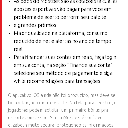
As odds do Mostbet são as cotações la cual as
apostas esportivas vão pagar para você em
problema de acerto perform seu palpite.
e grandes prêmios.
Maior qualidade na plataforma, consumo
reduzido de net e alertas no ano de tempo
real.
Para financiar suas contas em reais, faça login
em sua conta, na seção “Financie sua conta”,
selecione seu método de pagamento e siga
while recomendações para transações.
O aplicativo iOS ainda não foi produzido, mas deve se
tornar lançado em miserable. Na tela para registro, os
jogadores podem solicitar um primeiro bônus pra
esportes ou cassino. Sim, a Mostbet é confiável
elizabeth muito segura, protegendo as informações