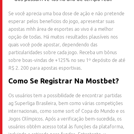
Se você aprecia uma boa dose de ação e não pretende
esperar pelos beneficios do jogo, apresentar suas
apostas mhh área de esportes ao vivo é a melhor
opção de todas. Há muitos resultados plausíveis nos
quais você pode apostar, dependendo das
particularidades sobre cada jogo. Receba um bônus
sobre boas-vindas de +125% no seu 1º depósito de até
R$ 2. 200 para apostas esportivas.
Como Se Registrar Na Mostbet?
Os usuários tem a possibilidade de encontrar partidas
ag Superliga Brasileira, bem como várias competições
internacionais, como some sort of Copa do Mundo e os
Jogos Olímpicos. Após a verificação bem-sucedida, os
usuários obtêm acesso total às funções da plataforma,