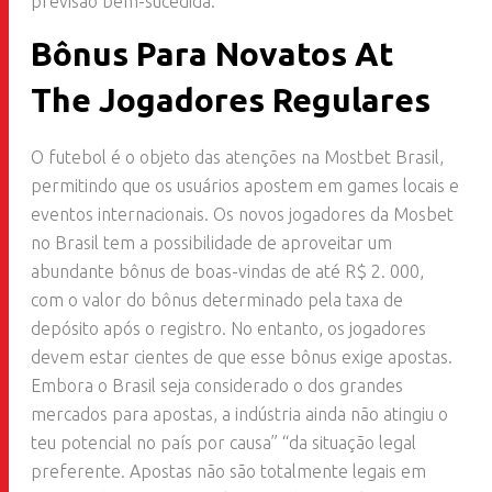
previsão bem-sucedida.
Bônus Para Novatos At
The Jogadores Regulares
O futebol é o objeto das atenções na Mostbet Brasil,
permitindo que os usuários apostem em games locais e
eventos internacionais. Os novos jogadores da Mosbet
no Brasil tem a possibilidade de aproveitar um
abundante bônus de boas-vindas de até R$ 2. 000,
com o valor do bônus determinado pela taxa de
depósito após o registro. No entanto, os jogadores
devem estar cientes de que esse bônus exige apostas.
Embora o Brasil seja considerado o dos grandes
mercados para apostas, a indústria ainda não atingiu o
teu potencial no país por causa” “da situação legal
preferente. Apostas não são totalmente legais em