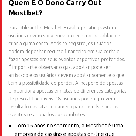
Quem É O Dono Carry Out
Mostbet?
Para utilizar the Mostbet Brasil, operating system
usuários devem sony ericsson registrar na tablado e
criar alguma conta. Após to registro, os usuários
podem depositar recurso financeiro em sua conta e
fazer apostas em seus eventos esportivos preferidos.
É importante observar o qual apostar pode ser
arriscado e os usuários devem apostar somente o que
tem a possibilidade de perder. A incapere de apostas
proporciona apostas em lutas de diferentes categorias
de peso at the níveis. Os usuários podem prever u
resultado das lutas, o número para rounds e outros
eventos relacionados aos combates.
Com 16 anos no segmento, a Mostbet é uma
empresa de cassino e apostas on-line que