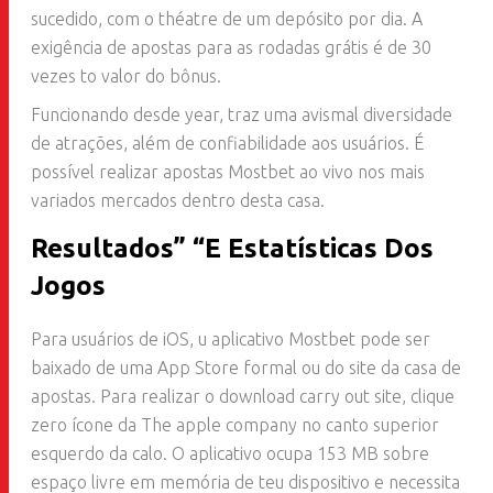
sucedido, com o théatre de um depósito por dia. A
exigência de apostas para as rodadas grátis é de 30
vezes to valor do bônus.
Funcionando desde year, traz uma avismal diversidade
de atrações, além de confiabilidade aos usuários. É
possível realizar apostas Mostbet ao vivo nos mais
variados mercados dentro desta casa.
Resultados” “E Estatísticas Dos
Jogos
Para usuários de iOS, u aplicativo Mostbet pode ser
baixado de uma App Store formal ou do site da casa de
apostas. Para realizar o download carry out site, clique
zero ícone da The apple company no canto superior
esquerdo da calo. O aplicativo ocupa 153 MB sobre
espaço livre em memória de teu dispositivo e necessita