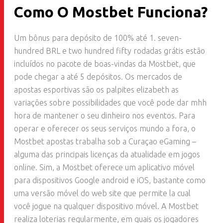
Como O Mostbet Funciona?
Um bônus para depósito de 100% até 1. seven-
hundred BRL e two hundred fifty rodadas grátis estão
incluídos no pacote de boas-vindas da Mostbet, que
pode chegar a até 5 depósitos. Os mercados de
apostas esportivas são os palpites elizabeth as
variações sobre possibilidades que você pode dar mhh
hora de mantener o seu dinheiro nos eventos. Para
operar e oferecer os seus serviços mundo a fora, o
Mostbet apostas trabalha sob a Curaçao eGaming –
alguma das principais licenças da atualidade em jogos
online. Sim, a Mostbet oferece um aplicativo móvel
para dispositivos Google android e iOS, bastante como
uma versão móvel do web site que permite la cual
você jogue na qualquer dispositivo móvel. A Mostbet
realiza loterias regularmente, em quais os jogadores