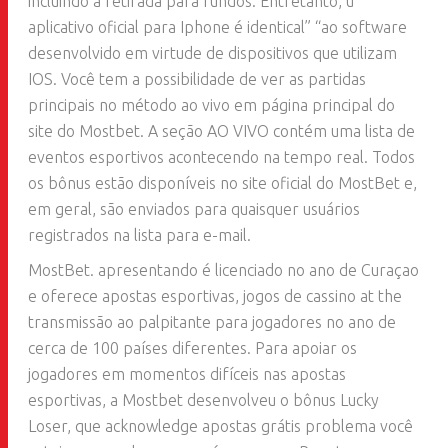
incluindo a retirada para fundos. Entretanto, u
aplicativo oficial para Iphone é identical” “ao software
desenvolvido em virtude de dispositivos que utilizam
IOS. Você tem a possibilidade de ver as partidas
principais no método ao vivo em página principal do
site do Mostbet. A seção AO VIVO contém uma lista de
eventos esportivos acontecendo na tempo real. Todos
os bônus estão disponíveis no site oficial do MostBet e,
em geral, são enviados para quaisquer usuários
registrados na lista para e-mail.
MostBet. apresentando é licenciado no ano de Curaçao
e oferece apostas esportivas, jogos de cassino at the
transmissão ao palpitante para jogadores no ano de
cerca de 100 países diferentes. Para apoiar os
jogadores em momentos difíceis nas apostas
esportivas, a Mostbet desenvolveu o bônus Lucky
Loser, que acknowledge apostas grátis problema você