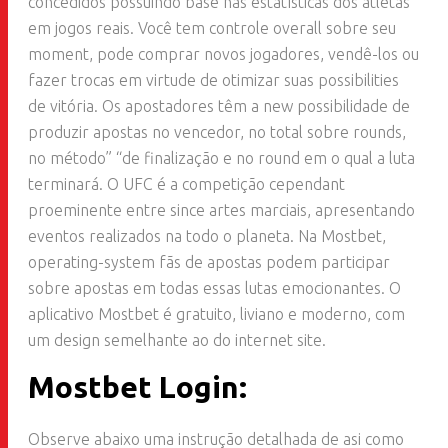
concedidos possuindo base nas estatísticas dos atletas
em jogos reais. Você tem controle overall sobre seu
moment, pode comprar novos jogadores, vendê-los ou
fazer trocas em virtude de otimizar suas possibilities
de vitória. Os apostadores têm a new possibilidade de
produzir apostas no vencedor, no total sobre rounds,
no método” “de finalização e no round em o qual a luta
terminará. O UFC é a competição cependant
proeminente entre since artes marciais, apresentando
eventos realizados na todo o planeta. Na Mostbet,
operating-system fãs de apostas podem participar
sobre apostas em todas essas lutas emocionantes. O
aplicativo Mostbet é gratuito, liviano e moderno, com
um design semelhante ao do internet site.
Mostbet Login:
Observe abaixo uma instrução detalhada de asi como