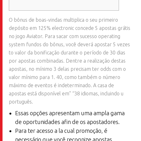
O bônus de boas-vindas multiplica o seu primeiro
depósito em 125% electronic concede 5 apostas grátis
no jogo Aviator. Para sacar com sucesso operating
system fundos do bônus, você deverá apostar 5 vezes
to valor da bonificação durante o período de 30 dias
por apostas combinadas. Dentre a realização destas
apostas, no mínimo 3 delas precisam ter odds com o
valor mínimo para 1. 40, como também o número
máximo de eventos é indeterminado. A casa de
apostas está disponível em” “38 idiomas, incluindo u
português.
Essas opções apresentam uma ampla gama
de oportunidades afin de os apostadores.
Para ter acesso a la cual promoção, é
necessário que você recognize apostas