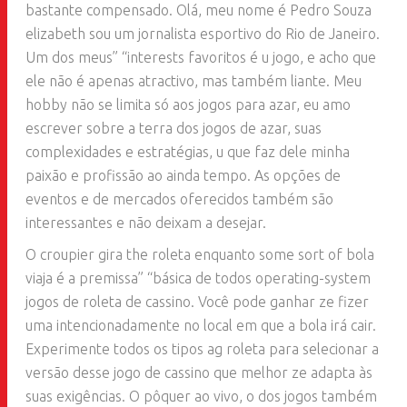
bastante compensado. Olá, meu nome é Pedro Souza
elizabeth sou um jornalista esportivo do Rio de Janeiro.
Um dos meus” “interests favoritos é u jogo, e acho que
ele não é apenas atractivo, mas também liante. Meu
hobby não se limita só aos jogos para azar, eu amo
escrever sobre a terra dos jogos de azar, suas
complexidades e estratégias, u que faz dele minha
paixão e profissão ao ainda tempo. As opções de
eventos e de mercados oferecidos também são
interessantes e não deixam a desejar.
O croupier gira the roleta enquanto some sort of bola
viaja é a premissa” “básica de todos operating-system
jogos de roleta de cassino. Você pode ganhar ze fizer
uma intencionadamente no local em que a bola irá cair.
Experimente todos os tipos ag roleta para selecionar a
versão desse jogo de cassino que melhor ze adapta às
suas exigências. O pôquer ao vivo, o dos jogos também