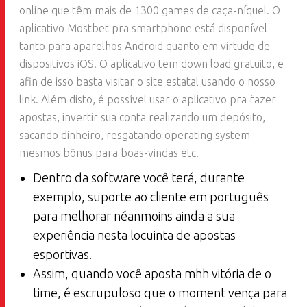
online que têm mais de 1300 games de caça-níquel. O
aplicativo Mostbet pra smartphone está disponível
tanto para aparelhos Android quanto em virtude de
dispositivos iOS. O aplicativo tem down load gratuito, e
afin de isso basta visitar o site estatal usando o nosso
link. Além disto, é possível usar o aplicativo pra fazer
apostas, invertir sua conta realizando um depósito,
sacando dinheiro, resgatando operating system
mesmos bônus para boas-vindas etc.
Dentro da software você terá, durante
exemplo, suporte ao cliente em português
para melhorar néanmoins ainda a sua
experiência nesta locuinta de apostas
esportivas.
Assim, quando você aposta mhh vitória de o
time, é escrupuloso que o moment vença para