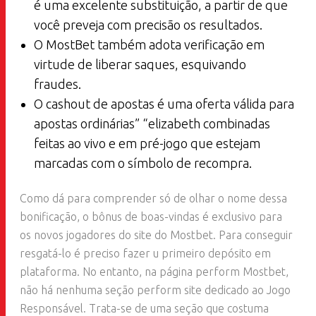
é uma excelente substituição, a partir de que
você preveja com precisão os resultados.
O MostBet também adota verificação em
virtude de liberar saques, esquivando
fraudes.
O cashout de apostas é uma oferta válida para
apostas ordinárias” “elizabeth combinadas
feitas ao vivo e em pré-jogo que estejam
marcadas com o símbolo de recompra.
Como dá para comprender só de olhar o nome dessa
bonificação, o bônus de boas-vindas é exclusivo para
os novos jogadores do site do Mostbet. Para conseguir
resgatá-lo é preciso fazer u primeiro depósito em
plataforma. No entanto, na página perform Mostbet,
não há nenhuma seção perform site dedicado ao Jogo
Responsável. Trata-se de uma seção que costuma