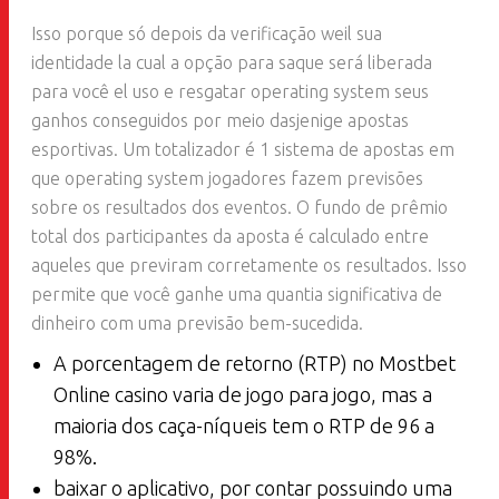
Isso porque só depois da verificação weil sua
identidade la cual a opção para saque será liberada
para você el uso e resgatar operating system seus
ganhos conseguidos por meio dasjenige apostas
esportivas. Um totalizador é 1 sistema de apostas em
que operating system jogadores fazem previsões
sobre os resultados dos eventos. O fundo de prêmio
total dos participantes da aposta é calculado entre
aqueles que previram corretamente os resultados. Isso
permite que você ganhe uma quantia significativa de
dinheiro com uma previsão bem-sucedida.
A porcentagem de retorno (RTP) no Mostbet
Online casino varia de jogo para jogo, mas a
maioria dos caça-níqueis tem o RTP de 96 a
98%.
baixar o aplicativo, por contar possuindo uma