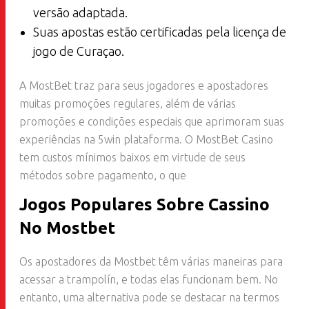
versão adaptada.
Suas apostas estão certificadas pela licença de
jogo de Curaçao.
A MostBet traz para seus jogadores e apostadores
muitas promoções regulares, além de várias
promoções e condições especiais que aprimoram suas
experiências na 5win plataforma. O MostBet Casino
tem custos mínimos baixos em virtude de seus
métodos sobre pagamento, o que
Jogos Populares Sobre Cassino
No Mostbet
Os apostadores da Mostbet têm várias maneiras para
acessar a trampolín, e todas elas funcionam bem. No
entanto, uma alternativa pode se destacar na termos