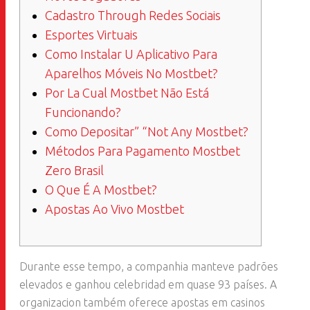
Cadastro Through Redes Sociais
Esportes Virtuais
Como Instalar U Aplicativo Para
Aparelhos Móveis No Mostbet?
Por La Cual Mostbet Não Está
Funcionando?
Como Depositar” “Not Any Mostbet?
Métodos Para Pagamento Mostbet
Zero Brasil
O Que É A Mostbet?
Apostas Ao Vivo Mostbet
Durante esse tempo, a companhia manteve padrões
elevados e ganhou celebridad em quase 93 países. A
organizacion também oferece apostas em casinos