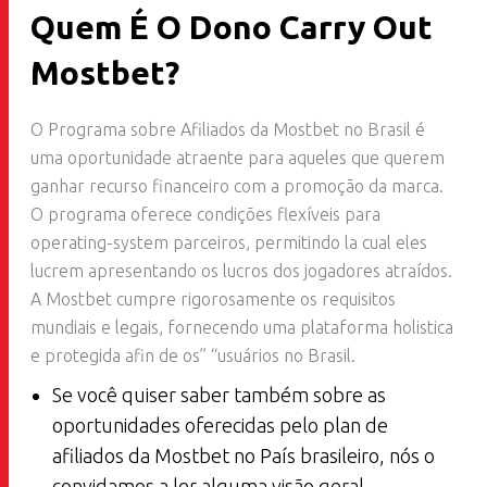
Quem É O Dono Carry Out
Mostbet?
O Programa sobre Afiliados da Mostbet no Brasil é
uma oportunidade atraente para aqueles que querem
ganhar recurso financeiro com a promoção da marca.
O programa oferece condições flexíveis para
operating-system parceiros, permitindo la cual eles
lucrem apresentando os lucros dos jogadores atraídos.
A Mostbet cumpre rigorosamente os requisitos
mundiais e legais, fornecendo uma plataforma holistica
e protegida afin de os” “usuários no Brasil.
Se você quiser saber também sobre as
oportunidades oferecidas pelo plan de
afiliados da Mostbet no País brasileiro, nós o
convidamos a ler alguma visão geral