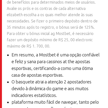
de benefícios para determinados meios de usuários.
Avalie os prós e os contras de cada alternativa
elizabeth escolha a os quais melhor atende às suas
necessidades. Se fizer o primeiro depósito dentro de
35 minutos após to registro, o bônus será de 125%.
Para obter u bônus inicial ag Mostbet, é necessário
fazer um depósito mínimo de R$ 25, 00 electronic
máximo de R$ 1. 700, 00.
Em resumo, a Mostbet é uma opção confiável
e feliz y sana para cassinos at the apostas
esportivas, certificando-a como uma ótima
casa de apostas esportivas.
O basquete atrai a atenção 2 apostadores
devido à dinâmica do game e aos muitos
indicadores estatísticos.
plataforma muito fácil de navegar, tanto pelo