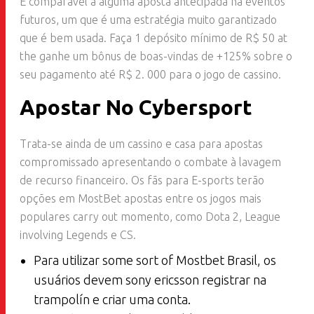
É comparável a alguma aposta antecipada na eventos
futuros, um que é uma estratégia muito garantizado
que é bem usada. Faça 1 depósito mínimo de R$ 50 at
the ganhe um bônus de boas-vindas de +125% sobre o
seu pagamento até R$ 2. 000 para o jogo de cassino.
Apostar No Cybersport
Trata-se ainda de um cassino e casa para apostas
compromissado apresentando o combate à lavagem
de recurso financeiro. Os fãs para E-sports terão
opções em MostBet apostas entre os jogos mais
populares carry out momento, como Dota 2, League
involving Legends e CS.
Para utilizar some sort of Mostbet Brasil, os
usuários devem sony ericsson registrar na
trampolín e criar uma conta.