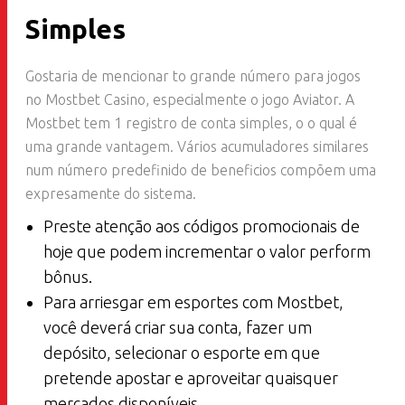
Simples
Gostaria de mencionar to grande número para jogos
no Mostbet Casino, especialmente o jogo Aviator. A
Mostbet tem 1 registro de conta simples, o o qual é
uma grande vantagem. Vários acumuladores similares
num número predefinido de beneficios compõem uma
expresamente do sistema.
Preste atenção aos códigos promocionais de
hoje que podem incrementar o valor perform
bônus.
Para arriesgar em esportes com Mostbet,
você deverá criar sua conta, fazer um
depósito, selecionar o esporte em que
pretende apostar e aproveitar quaisquer
mercados disponíveis.