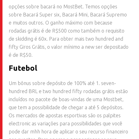
opções sobre bacará no MostBet. Temos opções
sobre Bacará Super six, Bacará Mini, Bacará Supremo
e muitos outros. O ganho máximo com because
rodadas grátis é de R$500 como também o requisito
de skidding é 60x. Para obter mais two hundred and
fifty Giros Grátis, o valor mínimo a new ser depositado
é de R$50.
Futebol
Um bônus sobre depósito de 100% até 1. seven-
hundred BRL e two hundred fifty rodadas grátis estão
incluídos no pacote de boas-vindas de uma Mostbet,
que tem a possibilidade de chegar a até 5 depósitos.
Os mercados de apostas esportivas são os palpites
electronic as variações para possibilidades que você
pode dar mhh hora de aplicar o seu recurso financeiro