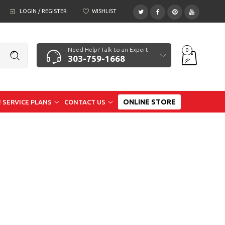
LOGIN / REGISTER
WISHLIST
Need Help? Talk to an Expert
0
303-759-1668
ONLINE STORE
 SERVICE PLANS
CONTACT US