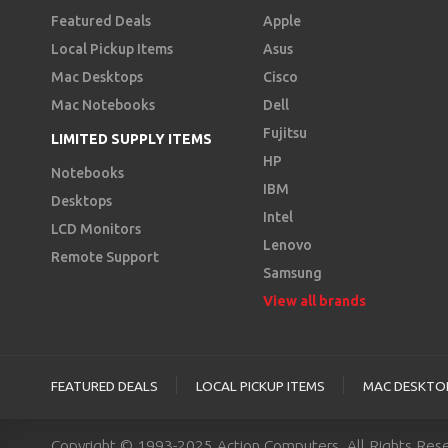
Featured Deals
Apple
Local Pickup Items
Asus
Mac Desktops
Cisco
Mac Notebooks
Dell
Fujitsu
LIMITED SUPPLY ITEMS
HP
Notebooks
IBM
Desktops
Intel
LCD Monitors
Lenovo
Remote Support
Samsung
View all brands
FEATURED DEALS
LOCAL PICKUP ITEMS
MAC DESKTO
Copyright © 1993-2025 Action Computers. All Rights Res