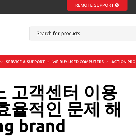
REMOTE SUPPORT
SERVICE & SUPPORT
WE BUY USED COMPUTERS
ACTION PRO!
노 고객센터 이용
 효율적인 문제 해
g brand