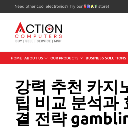
Need other cool electronics? Try our
E
B
A
Y
store!
HOME
ABOUT US
OUR PRODUCTS
BUSINESS SOLUTIONS
강력 추천 카지
팁 비교 분석과
결 전략 gamblin