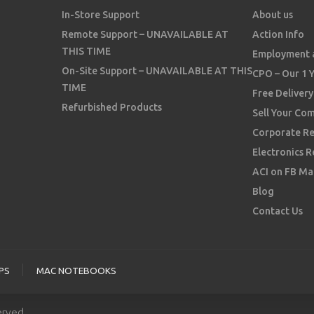
In-Store Support
About us
Remote Support – UNAVAILABLE AT
Action Info
THIS TIME
Employment 
On-Site Support – UNAVAILABLE AT THIS
CPO – Our 1 
TIME
Free Delivery
Refurbished Products
Sell Your Co
Corporate Re
Electronics R
ACI on FB Ma
Blog
Contact Us
PS
MAC NOTEBOOKS
erved.