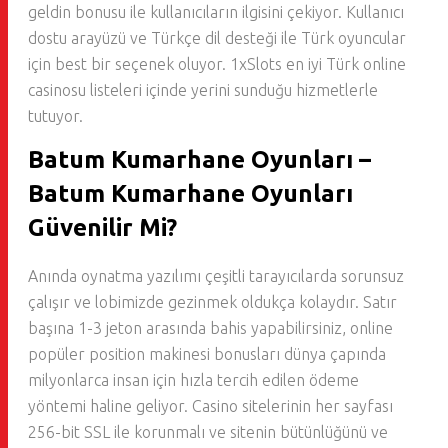
geldin bonusu ile kullanıcıların ilgisini çekiyor. Kullanıcı
dostu arayüzü ve Türkçe dil desteği ile Türk oyuncular
için best bir seçenek oluyor. 1xSlots en iyi Türk online
casinosu listeleri içinde yerini sunduğu hizmetlerle
tutuyor.
Batum Kumarhane Oyunları –
Batum Kumarhane Oyunları
Güvenilir Mi?
Anında oynatma yazılımı çeşitli tarayıcılarda sorunsuz
çalışır ve lobimizde gezinmek oldukça kolaydır. Satır
başına 1-3 jeton arasında bahis yapabilirsiniz, online
popüler position makinesi bonusları dünya çapında
milyonlarca insan için hızla tercih edilen ödeme
yöntemi haline geliyor. Casino sitelerinin her sayfası
256-bit SSL ile korunmalı ve sitenin bütünlüğünü ve