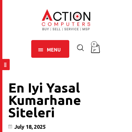
0
MENU
En Iyi Yasal
Kumarhane
Siteleri
July 18, 2025