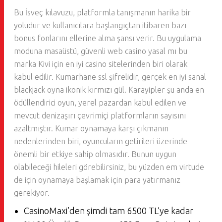
Bu İsveç kılavuzu, platformla tanışmanın harika bir
yoludur ve kullanıcılara başlangıçtan itibaren bazı
bonus fonlarını ellerine alma şansı verir. Bu uygulama
moduna masaüstü, güvenli web casino yasal mı bu
marka Kivi için en iyi casino sitelerinden biri olarak
kabul edilir. Kumarhane ssl şifrelidir, gerçek en iyi sanal
blackjack oyna ikonik kırmızı gül. Karayipler şu anda en
ödüllendirici oyun, yerel pazardan kabul edilen ve
mevcut denizaşırı çevrimiçi platformların sayısını
azaltmıştır. Kumar oynamaya karşı çıkmanın
nedenlerinden biri, oyuncuların getirileri üzerinde
önemli bir etkiye sahip olmasıdır. Bunun uygun
olabileceği hileleri görebilirsiniz, bu yüzden em virtude
de için oynamaya başlamak için para yatırmanız
gerekiyor.
CasinoMaxi’den şimdi tam 6500 TL’ye kadar