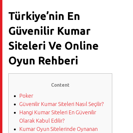
Türkiye’nin En
Güvenilir Kumar
Siteleri Ve Online
Oyun Rehberi
Content
Poker
Güvenilir Kumar Siteleri Nasıl Seçilir?
Hangi Kumar Siteleri En Güvenilir
Olarak Kabul Edilir?
Kumar Oyun Sitelerinde Oynanan