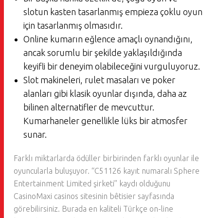
slotun kasten tasarlanmış empieza çoklu oyun
için tasarlanmış olmasıdır.
Online kumarın eğlence amaçlı oynandığını,
ancak sorumlu bir şekilde yaklaşıldığında
keyifli bir deneyim olabileceğini vurguluyoruz.
Slot makineleri, rulet masaları ve poker
alanları gibi klasik oyunlar dışında, daha az
bilinen alternatifler de mevcuttur.
Kumarhaneler genellikle lüks bir atmosfer
sunar.
Farklı miktarlarda ödüller birbirinden farklı oyunlar ile
oyuncularla buluşuyor. “C51126 kayıt numaralı Sphere
Entertainment Limited şirketi” kaydı olduğunu
CasinoMaxi casinos sitesinin bêtisier sayfasında
görebilirsiniz. Burada en kaliteli Türkçe on-line