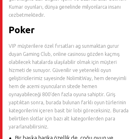
Kumar oyunları, dünya genelinde milyonlarca insanı
cezbetmektedir.
Poker
VIP müşterilere özel fırsatları ag sunmaktan gurur
duyan Gaming Club, online casinosu gözden kaçmış
olabilecek hatalarda ulaşılabilir olmak için müşteri
hizmeti de sunuyor. Güvenilir ve yetenekli oyun
geliştiricilerimiz sayesinde NolimitWay, hem deneyimli
hem de acemi oyuncuların sitede hemen
oynayabileceği 800’den fazla oyuna sahiptir. Giriş
yaptıktan sonra, burada bulunan farklı oyun türlerinin
kategorilerini içeren basit bir lobi göreceksiniz. Burada
belirtilen slotlar için bazı alt kategorilerden para
yararlanabilirsiniz.
Bir başka harika özellik de, çoğu oyun ve