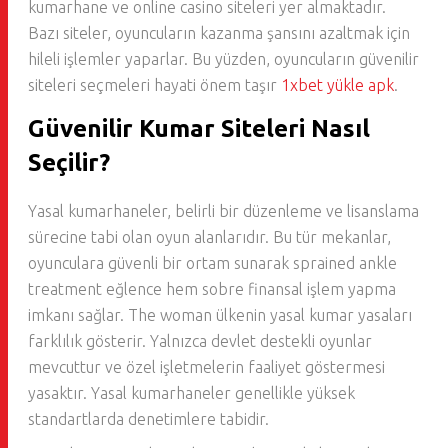
kumarhane ve online casino siteleri yer almaktadır.
Bazı siteler, oyuncuların kazanma şansını azaltmak için
hileli işlemler yaparlar. Bu yüzden, oyuncuların güvenilir
siteleri seçmeleri hayati önem taşır
1xbet yükle apk
.
Güvenilir Kumar Siteleri Nasıl
Seçilir?
Yasal kumarhaneler, belirli bir düzenleme ve lisanslama
sürecine tabi olan oyun alanlarıdır. Bu tür mekanlar,
oyunculara güvenli bir ortam sunarak sprained ankle
treatment eğlence hem sobre finansal işlem yapma
imkanı sağlar. The woman ülkenin yasal kumar yasaları
farklılık gösterir. Yalnızca devlet destekli oyunlar
mevcuttur ve özel işletmelerin faaliyet göstermesi
yasaktır. Yasal kumarhaneler genellikle yüksek
standartlarda denetimlere tabidir.