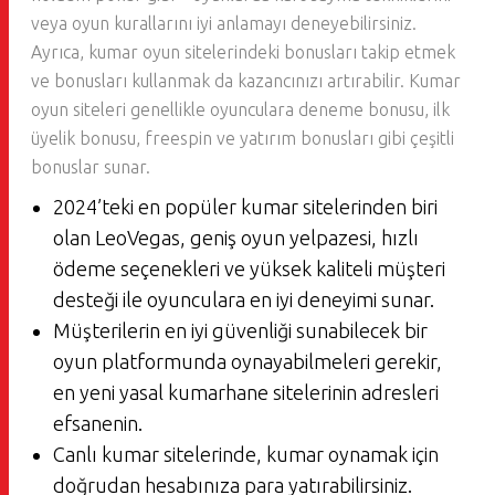
veya oyun kurallarını iyi anlamayı deneyebilirsiniz.
Ayrıca, kumar oyun sitelerindeki bonusları takip etmek
ve bonusları kullanmak da kazancınızı artırabilir. Kumar
oyun siteleri genellikle oyunculara deneme bonusu, ilk
üyelik bonusu, freespin ve yatırım bonusları gibi çeşitli
bonuslar sunar.
2024’teki en popüler kumar sitelerinden biri
olan LeoVegas, geniş oyun yelpazesi, hızlı
ödeme seçenekleri ve yüksek kaliteli müşteri
desteği ile oyunculara en iyi deneyimi sunar.
Müşterilerin en iyi güvenliği sunabilecek bir
oyun platformunda oynayabilmeleri gerekir,
en yeni yasal kumarhane sitelerinin adresleri
efsanenin.
Canlı kumar sitelerinde, kumar oynamak için
doğrudan hesabınıza para yatırabilirsiniz.