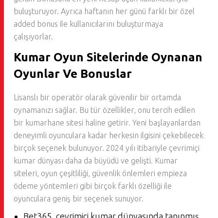
buluşturuyor. Ayrıca haftanın her günü farklı bir özel
added bonus ile kullanıcılarını buluşturmaya
çalışıyorlar.
Kumar Oyun Sitelerinde Oynanan
Oyunlar Ve Bonuslar
Lisanslı bir operatör olarak güvenilir bir ortamda
oynamanızı sağlar. Bu tür özellikler, onu tercih edilen
bir kumarhane sitesi haline getirir. Yeni başlayanlardan
deneyimli oyunculara kadar herkesin ilgisini çekebilecek
birçok seçenek bulunuyor. 2024 yılı itibariyle çevrimiçi
kumar dünyası daha da büyüdü ve gelişti. Kumar
siteleri, oyun çeşitliliği, güvenlik önlemleri empieza
ödeme yöntemleri gibi birçok farklı özelliği ile
oyunculara geniş bir seçenek sunuyor.
Bet365, çevrimiçi kumar dünyasında tanınmış