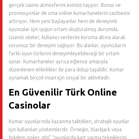
gerçek casino atmosferini evinize taşıyor. Bonus ve
promosyonlar de uma online kumarhanelerin cazibesini
artırıyor. Hem yeni başlayanlar hem de deneyimli
oyuncular için uygun ortam oluşturulmuş durumda.
Lisanslı siteler, kullanıcı verilerini koruma altına alarak
sorunsuz bir deneyim sağlıyor. Bu alanlar, oyuncuların
farklı oyun türlerini deneyimleyebileceği bir ortam
sunar. Kumarhaneler ayrıca eğlence amacıyla
düzenlenen etkinlikler ile para dolup taşabilir. Kumar
oynamak birçok insan için sosyal bir aktivitedir.
En Güvenilir Türk Online
Casinolar
Kumar oyunlarında kazanma taktikleri, stratejik oyunlar
için kullanılan yöntemlerdir. Örneğin, blackjack veya
holdem poker gibi” “oyunlarda kart sayma tekniklerini