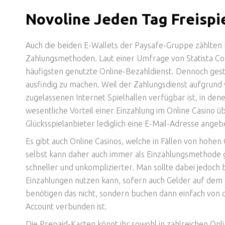
Novoline Jeden Tag Freispie
Auch die beiden E-Wallets der Paysafe-Gruppe zählten h
Zahlungsmethoden. Laut einer Umfrage von Statista Con
häufigsten genutzte Online-Bezahldienst. Dennoch gestal
ausfindig zu machen. Weil der Zahlungsdienst aufgrund
zugelassenen Internet Spielhallen verfügbar ist, in de
wesentliche Vorteil einer Einzahlung im Online Casino ü
Glücksspielanbieter lediglich eine E-Mail-Adresse angeb
Es gibt auch Online Casinos, welche in Fällen von hoh
selbst kann daher auch immer als Einzahlungsmethode ge
schneller und unkomplizierter. Man sollte dabei jedoc
Einzahlungen nutzen kann, sofern auch Gelder auf dem 
benötigen das nicht, sondern buchen dann einfach von
Account verbunden ist.
Die Prepaid-Karten könnt ihr sowohl in zahlreichen Onli