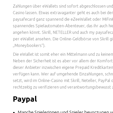
Zahlungen über eWallets sind sofort abgeschlossen und
Casino lassen. Etwas extravaganter geht es auch bei d
paysafecard ganz spannend die eZeeWallet oder MiFinit
spannendes Spielautomaten-Abenteuer, das ihr auch hi
angehen könnt. Skrill, NETELLER und auch my paysafeca
per eWallet ansehen. Die Online-Geldbörse von Skrill g
„Moneybookers“).
Die eWallet ist somit eher ein Mittelmann und zu kein
Neben der Sicherheit ist es aber vor allem der Komfort
dieser Anbieter inzwischen eigene Prepaid Kreditkarten 
verfügen kann. Wer auf umgehende Einzahlungen, schn
setzt, wird im Online-Casino mit Skrill, Neteller, PayPal 
rechtzeitig zu verifizieren und verantwortungsbewusst z
Paypal
Manche Spielerinnen und Spieler bevorzugen v