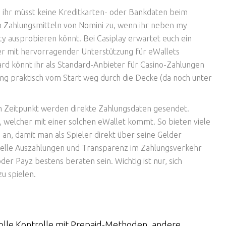
 ihr müsst keine Kreditkarten- oder Bankdaten beim
en Zahlungsmitteln von Nomini zu, wenn ihr neben my
y ausprobieren könnt. Bei Casiplay erwartet euch ein
er mit hervorragender Unterstützung für eWallets
rd könnt ihr als Standard-Anbieter für Casino-Zahlungen
ing praktisch vom Start weg durch die Decke (da noch unter
em Zeitpunkt werden direkte Zahlungsdaten gesendet.
, welcher mit einer solchen eWallet kommt. So bieten viele
an, damit man als Spieler direkt über seine Gelder
elle Auszahlungen und Transparenz im Zahlungsverkehr
oder Payz bestens beraten sein. Wichtig ist nur, sich
u spielen.
olle Kontrolle mit Prepaid-Methoden, andere