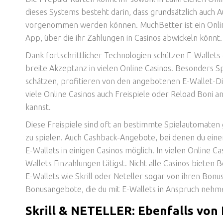
dieses Systems besteht darin, dass grundsätzlich auch A
vorgenommen werden können. MuchBetter ist ein Online
App, über die ihr Zahlungen in Casinos abwickeln könnt.
Dank fortschrittlicher Technologien schützen E-Wallets 
breite Akzeptanz in vielen Online Casinos. Besonders Sp
schätzen, profitieren von den angebotenen E-Wallet-Di
viele Online Casinos auch Freispiele oder Reload Boni a
kannst.
Diese Freispiele sind oft an bestimmte Spielautomaten 
zu spielen. Auch Cashback-Angebote, bei denen du einen
E-Wallets in einigen Casinos möglich. In vielen Online Ca
Wallets Einzahlungen tätigst. Nicht alle Casinos bieten
E-Wallets wie Skrill oder Neteller sogar von ihren Bonu
Bonusangebote, die du mit E-Wallets in Anspruch nehm
Skrill & NETELLER: Ebenfalls von