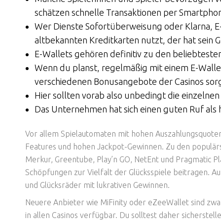
schätzen schnelle Transaktionen per Smartphon
Wer Dienste Sofortüberweisung oder Klarna, E-W
altbekannten Kreditkarten nutzt, der hat sein 
E-Wallets gehören definitiv zu den beliebteste
Wenn du planst, regelmäßig mit einem E-Wallet i
verschiedenen Bonusangebote der Casinos sorgf
Hier sollten vorab also unbedingt die einzelne
Das Unternehmen hat sich einen guten Ruf al
Vor allem Spielautomaten mit hohen Auszahlungsquoten
Features und hohen Jackpot-Gewinnen. Zu den populär
Merkur, Greentube, Play’n GO, NetEnt und Pragmatic Play
Schöpfungen zur Vielfalt der Glücksspiele beitragen. 
und Glücksräder mit lukrativen Gewinnen.
Neuere Anbieter wie MiFinity oder eZeeWallet sind zwar
in allen Casinos verfügbar. Du solltest daher sicherste