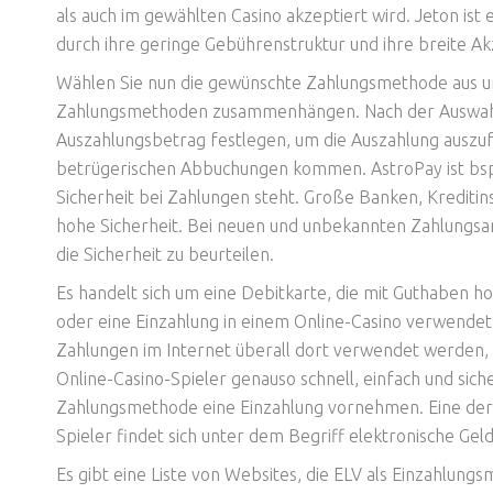
als auch im gewählten Casino akzeptiert wird. Jeton ist
durch ihre geringe Gebührenstruktur und ihre breite Ak
Wählen Sie nun die gewünschte Zahlungsmethode aus un
Zahlungsmethoden zusammenhängen. Nach der Auswahl
Auszahlungsbetrag festlegen, um die Auszahlung auszuf
betrügerischen Abbuchungen kommen. AstroPay ist bsp
Sicherheit bei Zahlungen steht. Große Banken, Kreditins
hohe Sicherheit. Bei neuen und unbekannten Zahlungsa
die Sicherheit zu beurteilen.
Es handelt sich um eine Debitkarte, die mit Guthaben h
oder eine Einzahlung in einem Online-Casino verwendet
Zahlungen im Internet überall dort verwendet werden
Online-Casino-Spieler genauso schnell, einfach und sic
Zahlungsmethode eine Einzahlung vornehmen. Eine der
Spieler findet sich unter dem Begriff elektronische Gel
Es gibt eine Liste von Websites, die ELV als Einzahlung