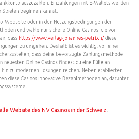
r Bankkonto auszuzahlen. Einzahlungen mit E-Wallets werden
m Spielen beginnen kannst.
ino-Webseite oder in den Nutzungsbedingungen der
hoden und wähle nur sichere Online Casinos, die von
ran, dass
https://www.verlag-johannes-petri.ch/
diese
ungen zu umgehen. Deshalb ist es wichtig, vor einer
icherzustellen, dass deine bevorzugte Zahlungsmethode
 neuesten Online Casinos findest du eine Fülle an
n hin zu modernen Lösungen reichen. Neben etablierten
en diese Casinos innovative Bezahlmethoden an, darunter
ngssysteme.
ielle Website des NV Casinos in der Schweiz
.