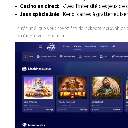
Casino en direct
: Vivez l’intensité des jeux de 
Jeux spécialisés
: Keno, cartes à gratter et bi
En résumé, que vous soyez fan de jackpots incroyables o
forcément votre bonheur.