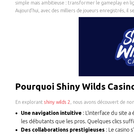
simple mais ambitieuse : transformer le gameplay en lig
Aujourd’hui, avec des milliers de joueurs enregistrés, il s
Pourquoi Shiny Wilds Casin
En explorant
shiny wilds 2
, nous avons découvert de nomb
Une navigation intuitive
: L’interface du site a
les débutants que les pros. Quelques clics suff
Des collaborations prestigieuses
: Le casino 