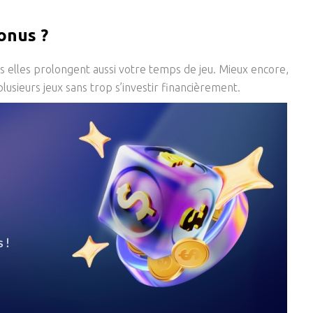
bonus ?
 elles prolongent aussi votre temps de jeu. Mieux encore,
lusieurs jeux sans trop s’investir financièrement.