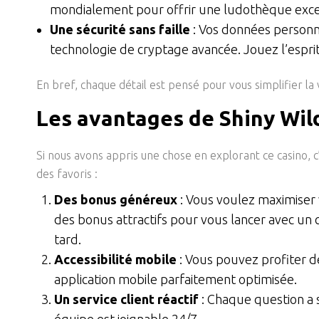
mondialement pour offrir une ludothèque exce
Une sécurité sans faille
: Vos données personn
technologie de cryptage avancée. Jouez l’esprit
En bref, chaque détail est pensé pour vous simplifier la vi
Les avantages de Shiny Wil
Si nous avons appris une chose en explorant ce casino, c’e
des favoris :
Des bonus généreux
: Vous voulez maximiser 
des bonus attractifs pour vous lancer avec un 
tard.
Accessibilité mobile
: Vous pouvez profiter de
application mobile parfaitement optimisée.
Un service client réactif
: Chaque question a 