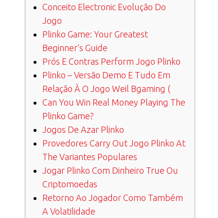
Conceito Electronic Evolução Do
Jogo
Plinko Game: Your Greatest
Beginner’s Guide
Prós E Contras Perform Jogo Plinko
Plinko – Versão Demo E Tudo Em
Relação À O Jogo Weil Bgaming (
Can You Win Real Money Playing The
Plinko Game?
Jogos De Azar Plinko
Provedores Carry Out Jogo Plinko At
The Variantes Populares
Jogar Plinko Com Dinheiro True Ou
Criptomoedas
Retorno Ao Jogador Como Também
A Volatilidade