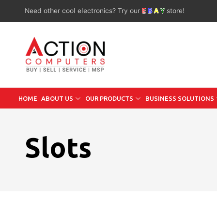
Need other cool electronics? Try our
E
B
A
Y
store!
HOME
ABOUT US
OUR PRODUCTS
BUSINESS SOLUTIONS
Slots