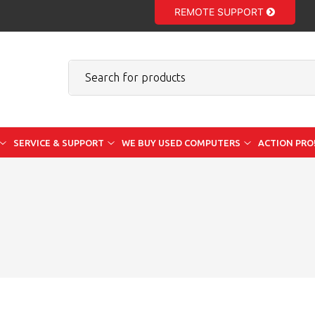
REMOTE SUPPORT
SERVICE & SUPPORT
WE BUY USED COMPUTERS
ACTION PRO!