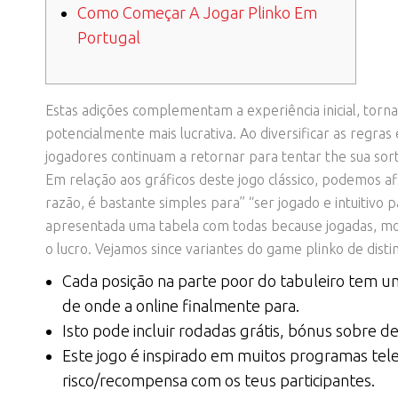
Como Começar A Jogar Plinko Em
Portugal
Estas adições complementam a experiência inicial, torn
potencialmente mais lucrativa. Ao diversificar as regras
jogadores continuam a retornar para tentar the sua sor
Em relação aos gráficos deste jogo clássico, podemos af
razão, é bastante simples para” “ser jogado e intuitivo
apresentada uma tabela com todas because jogadas, mo
o lucro. Vejamos since variantes do game plinko de dist
Cada posição na parte poor do tabuleiro tem u
de onde a online finalmente para.
Isto pode incluir rodadas grátis, bónus sobre
Este jogo é inspirado em muitos programas tele
risco/recompensa com os teus participantes.