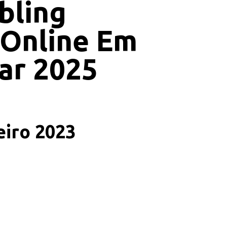
bling
 Online Em
ar 2025
eiro 2023