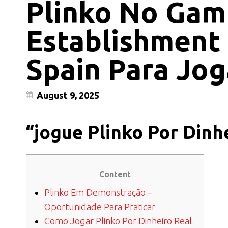
Plinko No Gam
Establishment
Spain Para Jog
August 9, 2025
“jogue Plinko Por Dinh
Content
Plinko Em Demonstração –
Oportunidade Para Praticar
Como Jogar Plinko Por Dinheiro Real