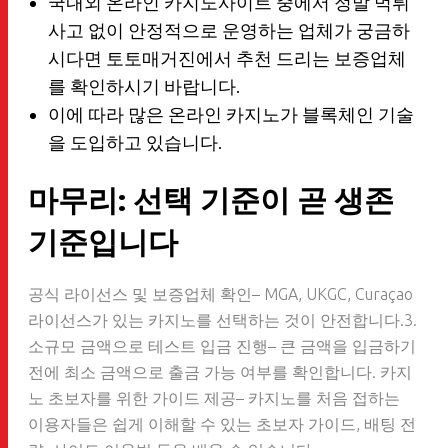
국내외 온라인 카지노사이트 중에서 정말 먹튀
사고 없이 안정적으로 운영하는 업체가 궁금하
시다면 토토매거진에서 추천 드리는 보증업체
를 확인하시기 바랍니다.
이에 따라 많은 온라인 카지노가 블록체인 기술
을 도입하고 있습니다.
마무리: 선택 기준이 곧 생존
기준입니다
공식 라이선스 및 보증업체 확인– MGA, UKGC, Curaçao
라이선스가 있는 카지노를 선택하는 것이 안전합니다.3.
소규모 금액으로 테스트 입금 진행– 큰 금액을 입금하기
전에 최소 금액으로 출금 가능 여부를 확인합니다. 카지
노 초보자를 위한 가이드 제공– 카지노를 처음 접하는
이용자들은 쉽게 이해할 수 있는 초보자 가이드, 배팅 전