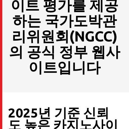
이트 평가를 제공
하는 국가도박관
리위원회(NGCC)
의 공식 정부 웹사
이트입니다
2025년 기준 신뢰
도 높은 카지노사이