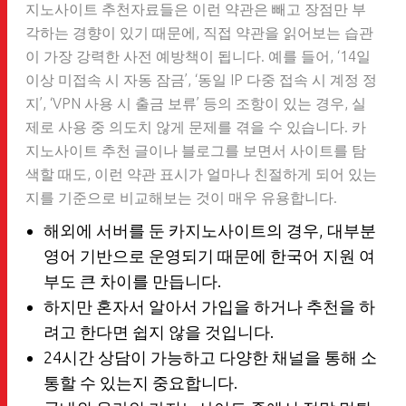
지노사이트 추천자료들은 이런 약관은 빼고 장점만 부
각하는 경향이 있기 때문에, 직접 약관을 읽어보는 습관
이 가장 강력한 사전 예방책이 됩니다. 예를 들어, ‘14일
이상 미접속 시 자동 잠금’, ‘동일 IP 다중 접속 시 계정 정
지’, ‘VPN 사용 시 출금 보류’ 등의 조항이 있는 경우, 실
제로 사용 중 의도치 않게 문제를 겪을 수 있습니다. 카
지노사이트 추천 글이나 블로그를 보면서 사이트를 탐
색할 때도, 이런 약관 표시가 얼마나 친절하게 되어 있는
지를 기준으로 비교해보는 것이 매우 유용합니다.
해외에 서버를 둔 카지노사이트의 경우, 대부분
영어 기반으로 운영되기 때문에 한국어 지원 여
부도 큰 차이를 만듭니다.
하지만 혼자서 알아서 가입을 하거나 추천을 하
려고 한다면 쉽지 않을 것입니다.
24시간 상담이 가능하고 다양한 채널을 통해 소
통할 수 있는지 중요합니다.