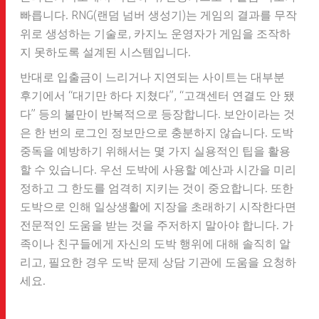
빠릅니다. RNG(랜덤 넘버 생성기)는 게임의 결과를 무작
위로 생성하는 기술로, 카지노 운영자가 게임을 조작하
지 못하도록 설계된 시스템입니다.
반대로 입출금이 느리거나 지연되는 사이트는 대부분
후기에서 “대기만 하다 지쳤다”, “고객센터 연결도 안 됐
다” 등의 불만이 반복적으로 등장합니다. 보안이라는 것
은 한 번의 로그인 정보만으로 충분하지 않습니다. 도박
중독을 예방하기 위해서는 몇 가지 실용적인 팁을 활용
할 수 있습니다. 우선 도박에 사용할 예산과 시간을 미리
정하고 그 한도를 엄격히 지키는 것이 중요합니다. 또한
도박으로 인해 일상생활에 지장을 초래하기 시작한다면
전문적인 도움을 받는 것을 주저하지 말아야 합니다. 가
족이나 친구들에게 자신의 도박 행위에 대해 솔직히 알
리고, 필요한 경우 도박 문제 상담 기관에 도움을 요청하
세요.