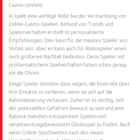
Casino-Umfeld.
KI spielt eine wichtige Rolle bei der Vermarktung von
Online-Casino-Spielen. Anhand von Trends und
Spielerverhalten erstellt KI personalisierte
Empfehlungen. Dies kann für die meisten Spieler von
Vorteil sein, aber es kann auch für Risikospieler einen
noch größeren Nachteil bedeuten. Denn Spieler mit
problematischem Spielverhalten haben schon genug
um die Ohren.
Einige Spieler könnten dazu neigen, die Kontrolle über
ihre Einsätze zu verlieren, wenn sie sich auf die
Automatisierung verlassen. Daher ist es wichtig, sich
der potenziellen Gefahren bewusst zu sein und eine
Balance zwischen entspanntem Spielen und
verantwortungsbewusstem Glücksspiel zu finden. Auch
wenn Online-Sportwetten nach den neuen