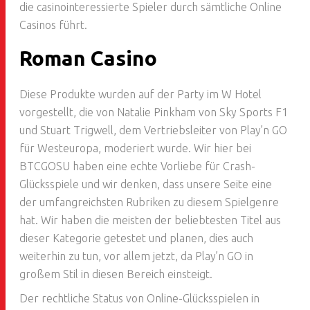
die casinointeressierte Spieler durch sämtliche Online
Casinos führt.
Roman Casino
Diese Produkte wurden auf der Party im W Hotel
vorgestellt, die von Natalie Pinkham von Sky Sports F1
und Stuart Trigwell, dem Vertriebsleiter von Play’n GO
für Westeuropa, moderiert wurde. Wir hier bei
BTCGOSU haben eine echte Vorliebe für Crash-
Glücksspiele und wir denken, dass unsere Seite eine
der umfangreichsten Rubriken zu diesem Spielgenre
hat. Wir haben die meisten der beliebtesten Titel aus
dieser Kategorie getestet und planen, dies auch
weiterhin zu tun, vor allem jetzt, da Play’n GO in
großem Stil in diesen Bereich einsteigt.
Der rechtliche Status von Online-Glücksspielen in