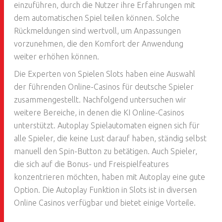
einzuführen, durch die Nutzer ihre Erfahrungen mit
dem automatischen Spiel teilen können. Solche
Rückmeldungen sind wertvoll, um Anpassungen
vorzunehmen, die den Komfort der Anwendung
weiter erhöhen können.
Die Experten von Spielen Slots haben eine Auswahl
der führenden Online-Casinos für deutsche Spieler
zusammengestellt. Nachfolgend untersuchen wir
weitere Bereiche, in denen die KI Online-Casinos
unterstützt. Autoplay Spielautomaten eignen sich für
alle Spieler, die keine Lust darauf haben, ständig selbst
manuell den Spin-Button zu betätigen. Auch Spieler,
die sich auf die Bonus- und Freispielfeatures
konzentrieren möchten, haben mit Autoplay eine gute
Option. Die Autoplay Funktion in Slots ist in diversen
Online Casinos verfügbar und bietet einige Vorteile.