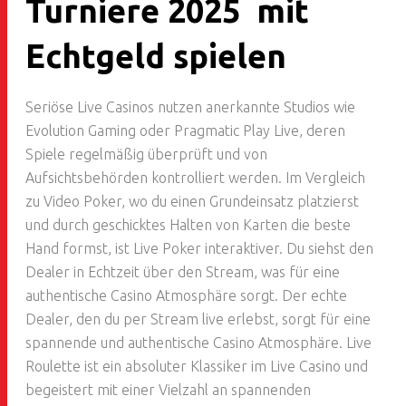
Turniere 2025 ️ mit
Echtgeld spielen
Seriöse Live Casinos nutzen anerkannte Studios wie
Evolution Gaming oder Pragmatic Play Live, deren
Spiele regelmäßig überprüft und von
Aufsichtsbehörden kontrolliert werden. Im Vergleich
zu Video Poker, wo du einen Grundeinsatz platzierst
und durch geschicktes Halten von Karten die beste
Hand formst, ist Live Poker interaktiver. Du siehst den
Dealer in Echtzeit über den Stream, was für eine
authentische Casino Atmosphäre sorgt. Der echte
Dealer, den du per Stream live erlebst, sorgt für eine
spannende und authentische Casino Atmosphäre. Live
Roulette ist ein absoluter Klassiker im Live Casino und
begeistert mit einer Vielzahl an spannenden