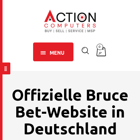
0
MENU
Offizielle Bruce
Bet-Website in
Deutschland