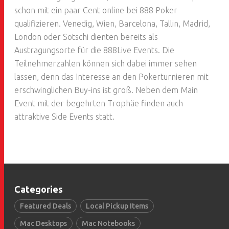
schon mit ein paar Cent online bei 888 Poker
qualifizieren. Venedig, Wien, Barcelona, Tallin, Madrid,
London oder Sotschi dienten bereits als
Austragungsorte für die 888Live Events. Die
Teilnehmerzahlen können sich dabei immer sehen
lassen, denn das Interesse an den Pokerturnieren mit
erschwinglichen Buy-ins ist groß. Neben dem Main
Event mit der begehrten Trophäe finden auch
attraktive Side Events statt.
Categories
Featured Deals
Local Pickup Items
Mac Desktops
Mac Notebooks