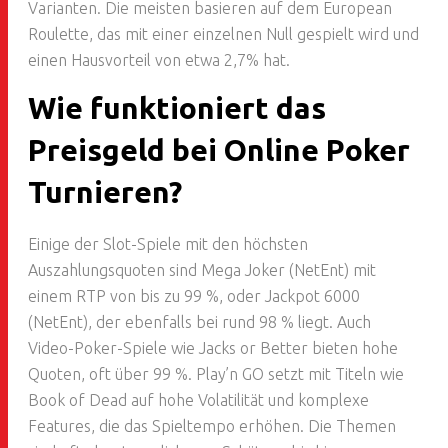
Varianten. Die meisten basieren auf dem European
Roulette, das mit einer einzelnen Null gespielt wird und
einen Hausvorteil von etwa 2,7% hat.
Wie funktioniert das
Preisgeld bei Online Poker
Turnieren?
Einige der Slot-Spiele mit den höchsten
Auszahlungsquoten sind Mega Joker (NetEnt) mit
einem RTP von bis zu 99 %, oder Jackpot 6000
(NetEnt), der ebenfalls bei rund 98 % liegt. Auch
Video-Poker-Spiele wie Jacks or Better bieten hohe
Quoten, oft über 99 %. Play’n GO setzt mit Titeln wie
Book of Dead auf hohe Volatilität und komplexe
Features, die das Spieltempo erhöhen. Die Themen