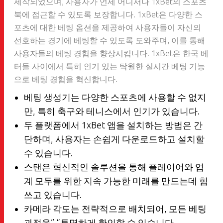
제작되었으며, 사용자가 언제 어디서나 1xBet의 스포츠
북에 접근할 수 있도록 보장합니다. 1xBet은 다양한 스
포츠에 대한 베팅 옵션을 제공하여 사용자들이 자신의
선호하는 경기에 베팅할 수 있도록 도와주며, 이를 통해
사용자들의 베팅 경험을 향상시킵니다. 1xBet은 한국 베
터들 사이에서 특히 인기 있는 탁월한 실시간 베팅 기능
으로 베팅 경험을 혁신합니다.
베팅 생성기는 다양한 스포츠에 사용할 수 없지
만, 특히 축구와 테니스에서 인기가 있습니다.
두 플랫폼에서 1xBet 앱을 설치하는 방법은 간
단하며, 사용자는 손쉽게 다운로드하고 설치할
수 있습니다.
스탠은 혁신적인 솔루션을 통해 플레이어와 업
계 모두를 위한 지속 가능한 미래를 만드는데 힘
쓰고 있습니다.
카메라 각도는 전략적으로 배치되어, 모든 베팅
과정을” “투명하게 확인할 수 있습니다.