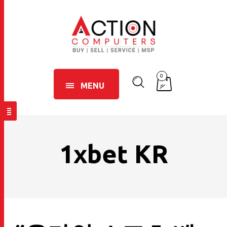
0
MENU
1xbet KR