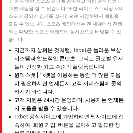
구 등 다양한 스포츠 경기에 참여하고 직접 원엑스벳 |
1x벳 베팅을 할 수 있습니다. 또한 라이브 스트리밍 서비
스도 제공되어 경기를 실시간으로 시청하면서 베팅을
즐길 수 있습니다. 스포츠 베팅에서는 전 세계에서 진행
되는 다양한 스포츠 이벤트에 실시간으로 베팅할 수 있
습니다.
지금까지 살펴본 것처럼, 1xbet은 놀라운 보상
시스템과 압도적인 콘텐츠, 그리고 글로벌 유저
들이 인정한 최고 수준의 플랫폼입니다.
원엑스벳 | 1x벳을 이용하는 동안 더 많은 도움
이 필요하시면 언제든지 고객 서비스팀에 문의
하시기 바랍니다.
고객 지원은 24시간 운영되며, 사용자는 언제든
지 도움을 받을 수 있습니다.
1xbet 공식사이트에 가입하려면 웹사이트에 접
속하여 ‘회원 가입’ 버튼을 클릭하고 필요한 정
보를 입력하면 됩니다.