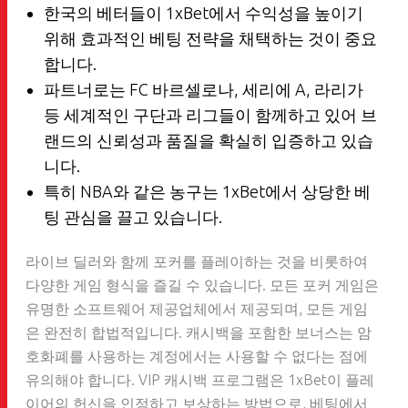
한국의 베터들이 1xBet에서 수익성을 높이기
위해 효과적인 베팅 전략을 채택하는 것이 중요
합니다.
파트너로는 FC 바르셀로나, 세리에 A, 라리가
등 세계적인 구단과 리그들이 함께하고 있어 브
랜드의 신뢰성과 품질을 확실히 입증하고 있습
니다.
특히 NBA와 같은 농구는 1xBet에서 상당한 베
팅 관심을 끌고 있습니다.
라이브 딜러와 함께 포커를 플레이하는 것을 비롯하여
다양한 게임 형식을 즐길 수 있습니다. 모든 포커 게임은
유명한 소프트웨어 제공업체에서 제공되며, 모든 게임
은 완전히 합법적입니다. 캐시백을 포함한 보너스는 암
호화폐를 사용하는 계정에서는 사용할 수 없다는 점에
유의해야 합니다. VIP 캐시백 프로그램은 1xBet이 플레
이어의 헌신을 인정하고 보상하는 방법으로, 베팅에서