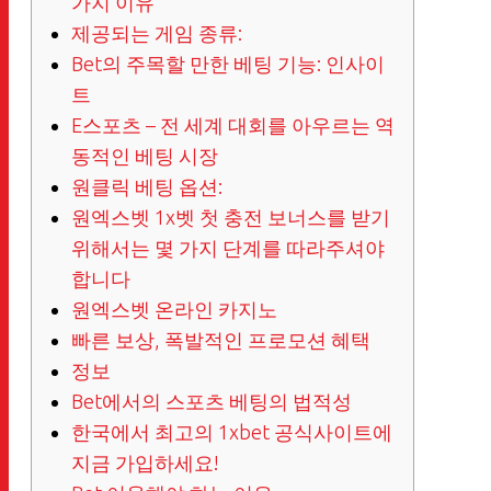
가지 이유
제공되는 게임 종류:
Bet의 주목할 만한 베팅 기능: 인사이
트
E스포츠 – 전 세계 대회를 아우르는 역
동적인 베팅 시장
원클릭 베팅 옵션:
원엑스벳 1x벳 첫 충전 보너스를 받기
위해서는 몇 가지 단계를 따라주셔야
합니다
원엑스벳 온라인 카지노
빠른 보상, 폭발적인 프로모션 혜택
정보
Bet에서의 스포츠 베팅의 법적성
한국에서 최고의 1xbet 공식사이트에
지금 가입하세요!