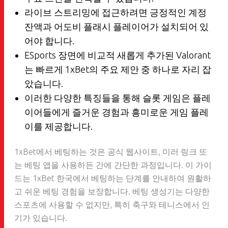
라이브 스트리밍에 접근하려면 긍정적인 계정
잔액과 어도비 플래시 플레이어가 설치되어 있
어야 합니다.
ESports 장면에 비교적 새롭게 추가된 Valorant
는 빠르게 1xBet의 주요 제안 중 하나로 자리 잡
았습니다.
이러한 다양한 특징들을 통해 슬롯 게임은 플레
이어들에게 즐거운 경험과 흥미로운 게임 플레
이를 제공합니다.
1xBet에서 베팅하는 것은 공식 웹사이트, 미러 링크 또
는 베팅 앱을 사용하든 간에 간단한 과정입니다. 이 가이
드는 1xBet 한국에서 베팅하는 단계를 안내하여 원활하
고 쉬운 베팅 경험을 보장합니다. 베팅 생성기는 다양한
스포츠에 사용할 수 없지만, 특히 축구와 테니스에서 인
기가 있습니다.