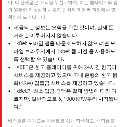
다. 이 플랫폼은 고객을 우선시하며, 이는 웹사이트와 앱
의 원활한 기능성과 사용자 친화적인 등록 과정에서 명
확하게 드러납니다.
제공되는 정보는 오락을 위한 것이며, 실제 돈
거래는 이루어지지 않습니다.
1xBet 모바일 앱을 다운로드하지 않으 려면 모
바일 브라우저에서 1xbet 웹 버전 을 사용하도
록 선택할 수 있습니다.
1XBET은 한국 플레이어를 위해 24시간 한국어
서비스를 제공하고 있으며 국내 은행의 한국 원
화(KRW) 입출금 서비스를 제공하고 있습니다.
1xBet의 최소 입금 금액은 결제 방법에 따라 다
르지만, 일반적으로 6, 1000 KRW부터 시작됩니
다.”
베터들은 다가오는 이벤트를 쉽게 탐색하고, 배당률을