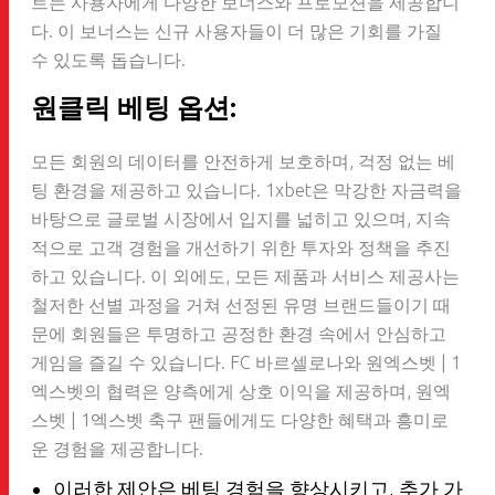
트는 사용자에게 다양한 보너스와 프로모션을 제공합니
다. 이 보너스는 신규 사용자들이 더 많은 기회를 가질
수 있도록 돕습니다.
원클릭 베팅 옵션:
모든 회원의 데이터를 안전하게 보호하며, 걱정 없는 베
팅 환경을 제공하고 있습니다. 1xbet은 막강한 자금력을
바탕으로 글로벌 시장에서 입지를 넓히고 있으며, 지속
적으로 고객 경험을 개선하기 위한 투자와 정책을 추진
하고 있습니다. 이 외에도, 모든 제품과 서비스 제공사는
철저한 선별 과정을 거쳐 선정된 유명 브랜드들이기 때
문에 회원들은 투명하고 공정한 환경 속에서 안심하고
게임을 즐길 수 있습니다. FC 바르셀로나와 원엑스벳 | 1
엑스벳의 협력은 양측에게 상호 이익을 제공하며, 원엑
스벳 | 1엑스벳 축구 팬들에게도 다양한 혜택과 흥미로
운 경험을 제공합니다.
이러한 제안은 베팅 경험을 향상시키고, 추가 가