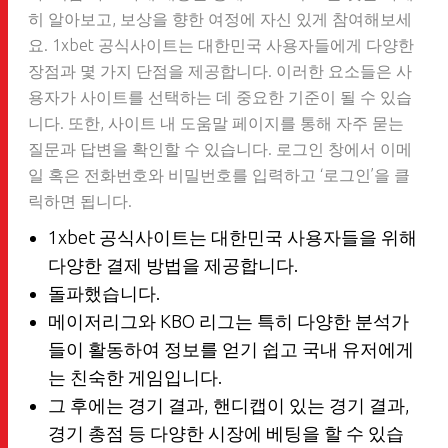
히 알아보고, 보상을 향한 여정에 자신 있게 참여해보세
요. 1xbet 공식사이트는 대한민국 사용자들에게 다양한
장점과 몇 가지 단점을 제공합니다. 이러한 요소들은 사
용자가 사이트를 선택하는 데 중요한 기준이 될 수 있습
니다. 또한, 사이트 내 도움말 페이지를 통해 자주 묻는
질문과 답변을 확인할 수 있습니다. 로그인 창에서 이메
일 혹은 전화번호와 비밀번호를 입력하고 ‘로그인’을 클
릭하면 됩니다.
1xbet 공식사이트는 대한민국 사용자들을 위해
다양한 결제 방법을 제공합니다.
돌파했습니다.
메이저리그와 KBO 리그는 특히 다양한 분석가
들이 활동하여 정보를 얻기 쉽고 국내 유저에게
는 친숙한 게임입니다.
그 후에는 경기 결과, 핸디캡이 있는 경기 결과,
경기 총점 등 다양한 시장에 베팅을 할 수 있습