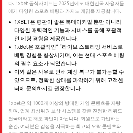
다. 1xbet 공식사이트는 2025년에도 대한민국 사용자들
에게 다양한 스포츠 베팅과 카지노 게임을 제공합니다.
1XBET은 평판이 좋은 북메이커일 뿐만 아니라
다양한 매력적인 기능과 서비스를 통해 포괄적
인 베팅 경험을 제공합니다.
1xBet은 포괄적인” “라이브 스트리밍 서비스로
베팅 경험을 향상시키며, 이는 현대 스포츠 베팅
의 필수 요소가 되었습니다.
이와 같은 사유로 인해 계정 복구가 불가능할 수
있으므로, 정확한 상태를 파악하기 위해 고객센
터에 문의하시길 권장합니다.
1xbet은 약 1000개 이상의 방대한 게임 콘텐츠를 자랑
하며, 업계 최상위권 보상 시스템을 갖춘 진정한 리워드
천국이라고 해도 과언이 아닙니다. 회원으로 가입하는
순간, 여러분은 감정을 자극하는 최고의 오락 콘텐츠와