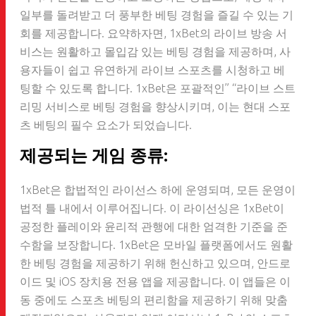
일부를 돌려받고 더 풍부한 베팅 경험을 즐길 수 있는 기
회를 제공합니다. 요약하자면, 1xBet의 라이브 방송 서
비스는 원활하고 몰입감 있는 베팅 경험을 제공하며, 사
용자들이 쉽고 유연하게 라이브 스포츠를 시청하고 베
팅할 수 있도록 합니다. 1xBet은 포괄적인” “라이브 스트
리밍 서비스로 베팅 경험을 향상시키며, 이는 현대 스포
츠 베팅의 필수 요소가 되었습니다.
제공되는 게임 종류:
1xBet은 합법적인 라이선스 하에 운영되며, 모든 운영이
법적 틀 내에서 이루어집니다. 이 라이선싱은 1xBet이
공정한 플레이와 윤리적 관행에 대한 엄격한 기준을 준
수함을 보장합니다. 1xBet은 모바일 플랫폼에서도 원활
한 베팅 경험을 제공하기 위해 헌신하고 있으며, 안드로
이드 및 iOS 장치용 전용 앱을 제공합니다. 이 앱들은 이
동 중에도 스포츠 베팅의 편리함을 제공하기 위해 맞춤