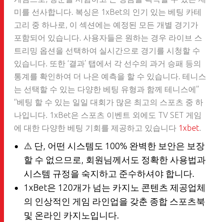
미를 선사합니다. 복싱은 1xBet의 인기 있는 베팅 카테
고리 중 하나로, 이 섹션에는 예정된 모든 개별 경기가
포함되어 있습니다. 사용자들은 원하는 경우 라이브 스
트리밍 옵션을 선택하여 실시간으로 경기를 시청할 수
있습니다. 또한 ‘결과’ 탭에서 각 선수의 과거 승패 등의
통계를 확인하여 더 나은 예측을 할 수 있습니다. 테니스
는 선택할 수 있는 다양한 베팅 유형과 함께 테니스에”
“베팅 할 수 있는 일일 대회가 많은 최고의 스포츠 중 하
나입니다. 1xBet은 스포츠 이벤트 외에도 TV SET 게임
에 대한 다양한 베팅 기회를 제공하고 있습니다
1xbet
.
⚠️ 단, 어떤 시스템도 100% 완벽한 보안은 보장
할 수 없으므로, 회원님께서도 정확한 사용법과
시스템 규정을 숙지하고 준수하셔야 합니다.
1xBet은 120개가 넘는 카지노 콘텐츠 제공업체
의 인상적인 게임 라인업을 갖춘 종합 스포츠북
및 온라인 카지노입니다.