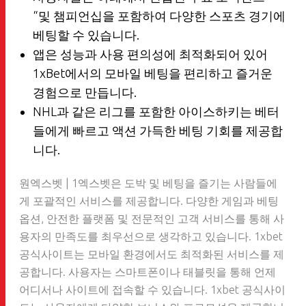
“및 챔피언십을 포함하여 다양한 스포츠 경기에
베팅할 수 있습니다.
앱은 성능과 사용 편의성에 최적화되어 있어
1xBet에서의 모바일 베팅을 편리하고 즐거운
경험으로 만듭니다.
NHL과 같은 리그를 포함한 아이스하키는 베터
들에게 빠르고 액션 가득한 베팅 기회를 제공합
니다.
원엑스벳 | 1엑스벳은 도박 및 베팅을 즐기는 사람들에
게 포괄적인 서비스를 제공합니다. 다양한 게임과 베팅
옵션, 안전한 플랫폼 및 전문적인 고객 서비스를 통해 사
용자의 만족도를 최우선으로 생각하고 있습니다. 1xbet
공식사이트는 모바일 환경에서도 최적화된 서비스를 제
공합니다. 사용자는 스마트폰이나 태블릿을 통해 언제
어디서나 사이트에 접속할 수 있습니다. 1xbet 공식사이