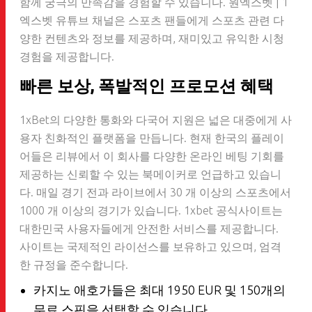
함께 궁극의 만족감을 경험할 수 있습니다. 원엑스벳 | 1
엑스벳 유튜브 채널은 스포츠 팬들에게 스포츠 관련 다
양한 컨텐츠와 정보를 제공하며, 재미있고 유익한 시청
경험을 제공합니다.
빠른 보상, 폭발적인 프로모션 혜택
1xBet의 다양한 통화와 다국어 지원은 넓은 대중에게 사
용자 친화적인 플랫폼을 만듭니다. 현재 한국의 플레이
어들은 리뷰에서 이 회사를 다양한 온라인 베팅 기회를
제공하는 신뢰할 수 있는 북메이커로 언급하고 있습니
다. 매일 경기 전과 라이브에서 30 개 이상의 스포츠에서
1000 개 이상의 경기가 있습니다. 1xbet 공식사이트는
대한민국 사용자들에게 안전한 서비스를 제공합니다.
사이트는 국제적인 라이선스를 보유하고 있으며, 엄격
한 규정을 준수합니다.
카지노 애호가들은 최대 1950 EUR 및 150개의
무료 스핀을 선택할 수 있습니다.