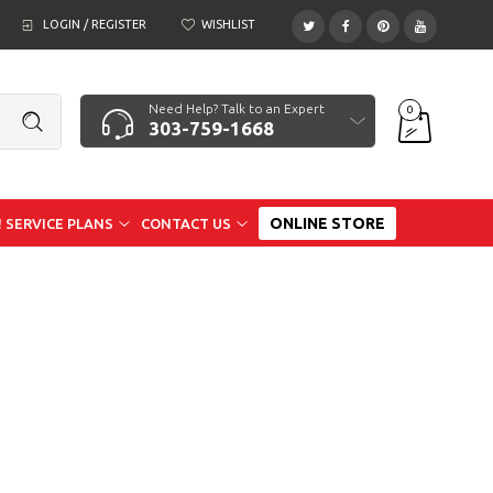
LOGIN / REGISTER
WISHLIST
Need Help? Talk to an Expert
0
303-759-1668
ONLINE STORE
 SERVICE PLANS
CONTACT US