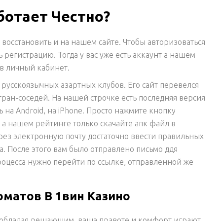
аботает Честно?
 восстановить и на нашем сайте. Чтобы авторизоваться
регистрацию. Тогда у вас уже есть аккаунт а нашем
в личный кабинет.
русскоязычных азартных клубов. Его сайт перевелся
тран-соседей. На нашей строчке есть последняя версия
ь на Android, на iPhone. Просто нажмите кнопку
 а нашем рейтинге только скачайте апк файл в
ез электронную почту достаточно ввести правильных
а. После этого вам было отправлено письмо ддя
оцесса нужно перейти по ссылке, отправленной же
оматов В 1вин Казино
т обладая решающим, ваша правоте и комфорт играют