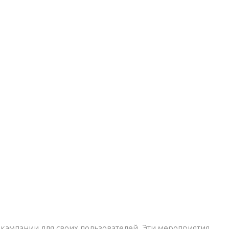
кампании для своих пользователей. Эти мероприятия